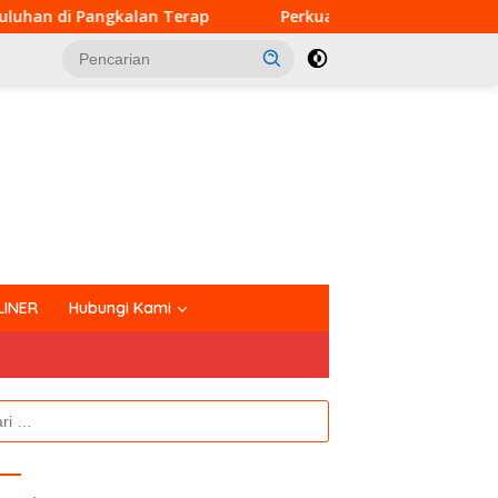
p
Perkuat Kemanunggalan TNI dan Rakyat, Satgas TMMD
tutup
LINER
Hubungi Kami
k: