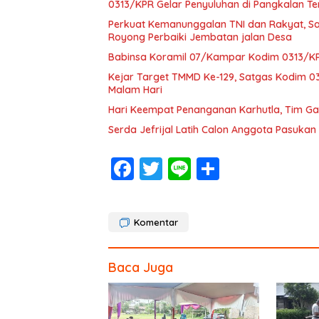
0313/KPR Gelar Penyuluhan di Pangkalan T
Perkuat Kemanunggalan TNI dan Rakyat, S
Royong Perbaiki Jembatan jalan Desa
Babinsa Koramil 07/Kampar Kodim 0313/KPR
Kejar Target TMMD Ke-129, Satgas Kodim 
Malam Hari
Hari Keempat Penanganan Karhutla, Tim G
Serda Jefrijal Latih Calon Anggota Pasuka
F
T
Li
S
ac
w
n
h
e
itt
e
ar
Komentar
b
er
e
o
Baca Juga
o
k