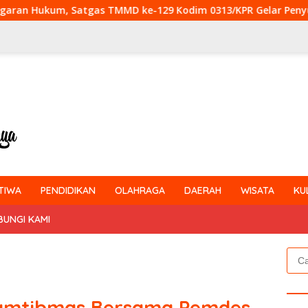
D ke-129 Kodim 0313/KPR Gelar Penyuluhan di Pangkalan Tera
TIWA
PENDIDIKAN
OLAHRAGA
DAERAH
WISATA
KU
BUNGI KAMI
Cari
untu
kamtibmas Bersama Pemdes