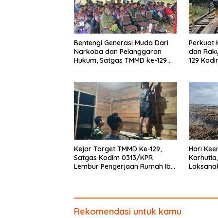
Bentengi Generasi Muda Dari
Perkuat
Narkoba dan Pelanggaran
dan Rak
Hukum, Satgas TMMD ke-129
129 Kod
Kodim 0313/KPR Gelar
Warga G
Penyuluhan di Pangkalan Terap
Perbaiki
Kejar Target TMMD Ke-129,
Hari Ke
Satgas Kodim 0313/KPR
Karhutla
Lembur Pengerjaan Rumah Ibu
Laksanak
Timah Pada Malam Hari
Kerumut
Rekomendasi untuk kamu