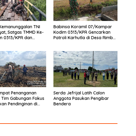
 Kemanunggalan TNI
Babinsa Koramil 07/Kampar
yat, Satgas TMMD Ke-
Kodim 0313/KPR Gencarkan
im 0313/KPR dan
Patroli Karhutla di Desa Rimbo
otong -Royong
Panjang
 Jembatan jalan Desa
empat Penanganan
Serda Jefrijal Latih Calon
, Tim Gabungan Fokus
Anggota Pasukan Pengibar
an Pendinginan di
Bendera
an