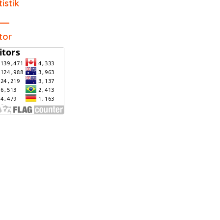
tistik
itor