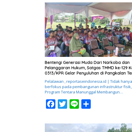
Bentengi Generasi Muda Dari Narkoba dan
Pelanggaran Hukum, Satgas TMMD ke-129 
0313/KPR Gelar Penyuluhan di Pangkalan T
Pelalawan , reportaseindonesia.id | Tidak hany
berfokus pada pembangunan infrastruktur fisik,
Program Tentara Manunggal Membangun…
F
T
Li
S
ac
w
n
h
e
itt
e
ar