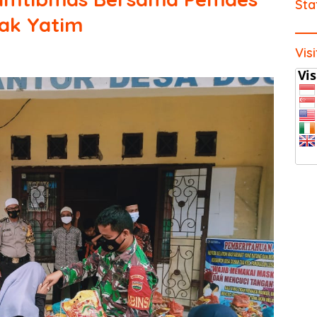
Sta
ak Yatim
Vis