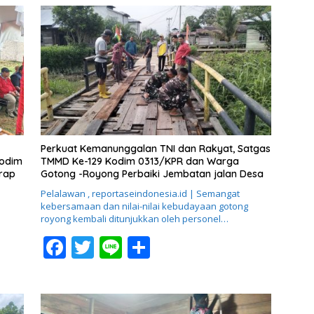
Perkuat Kemanunggalan TNI dan Rakyat, Satgas
Kodim
TMMD Ke-129 Kodim 0313/KPR dan Warga
erap
Gotong -Royong Perbaiki Jembatan jalan Desa
a
Pelalawan , reportaseindonesia.id | Semangat
kebersamaan dan nilai-nilai kebudayaan gotong
royong kembali ditunjukkan oleh personel…
F
T
Li
S
ac
w
n
h
e
itt
e
ar