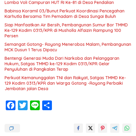
Lomba Voli Campuran HUT RI Ke-81 di Desa Pendalian
Babinsa Koramil 03/Bunut Perkuat Koordinasi Pencegahan
Karhutla Bersama Tim Pemadam di Desa Sungai Buluh
Siap Manfaatkan Air Bersih, Pembangunan Sumur Bor TMMD
Ke-129 Kodim 0313/KPR di Musholla Alfaizin Rampung 100
Persen
Semangat Gotong- Royong Menerobos Malam, Pembangunan
MCK Dusun 1 Terus Dipacu
Bentengi Generasi Muda Dari Narkoba dan Pelanggaran
Hukum, Satgas TMMD ke-129 Kodim 0313/KPR Gelar
Penyuluhan di Pangkalan Terap
Perkuat Kemanunggalan TNI dan Rakyat, Satgas TMMD Ke-
129 Kodim 0313/KPR dan Warga Gotong -Royong Perbaiki
Jembatan jalan Desa
F
T
Li
S
ac
w
n
h
e
itt
e
ar
b
er
e