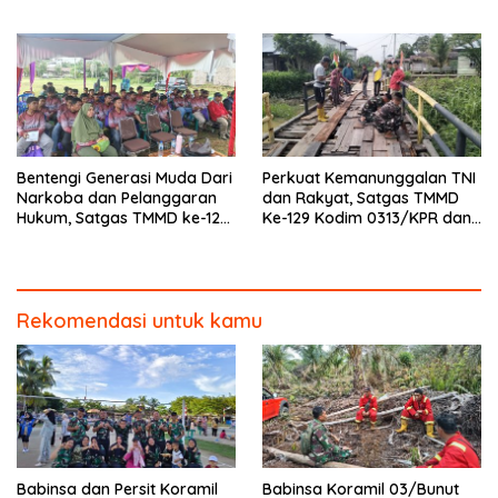
0313/KPR di Musholla Alfaizin
Terus Dipacu
Rampung 100 Persen
Bentengi Generasi Muda Dari
Perkuat Kemanunggalan TNI
Narkoba dan Pelanggaran
dan Rakyat, Satgas TMMD
Hukum, Satgas TMMD ke-129
Ke-129 Kodim 0313/KPR dan
Kodim 0313/KPR Gelar
Warga Gotong -Royong
Penyuluhan di Pangkalan
Perbaiki Jembatan jalan
Terap
Desa
Rekomendasi untuk kamu
Babinsa dan Persit Koramil
Babinsa Koramil 03/Bunut