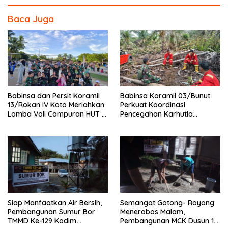
o
Baca Juga
o
k
Babinsa dan Persit Koramil
Babinsa Koramil 03/Bunut
13/Rokan IV Koto Meriahkan
Perkuat Koordinasi
Lomba Voli Campuran HUT RI
Pencegahan Karhutla
Ke-81 di Desa Pendalian
Bersama Tim Pemadam di
Desa Sungai Buluh
Siap Manfaatkan Air Bersih,
Semangat Gotong- Royong
Pembangunan Sumur Bor
Menerobos Malam,
TMMD Ke-129 Kodim
Pembangunan MCK Dusun 1