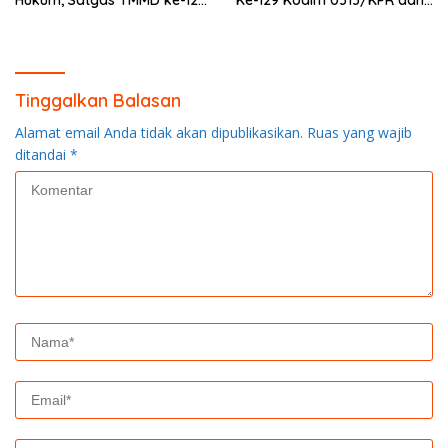
Kodim 0313/KPR Gelar
Warga Gotong -Royong
Penyuluhan di Pangkalan
Perbaiki Jembatan jalan
Terap
Desa
Tinggalkan Balasan
Alamat email Anda tidak akan dipublikasikan.
Ruas yang wajib
ditandai
*