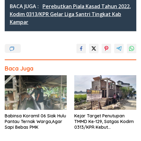
e
itt
e
ar
BACA JUGA :
Perebutkan Piala Kasad Tahun 2022,
b
er
e
Kodim 0313/KPR Gelar Liga Santri Tingkat Kab
Kampar
o
o
k
Baca Juga
Babinsa Koramil 06 Siak Hulu
Kejar Target Penutupan
Pantau Ternak Warga,Agar
TMMD Ke-129, Satgas Kodim
Sapi Bebas PMK
0313/KPR Kebut
Pembangunan MCK SD 013
Pangkalan Terap