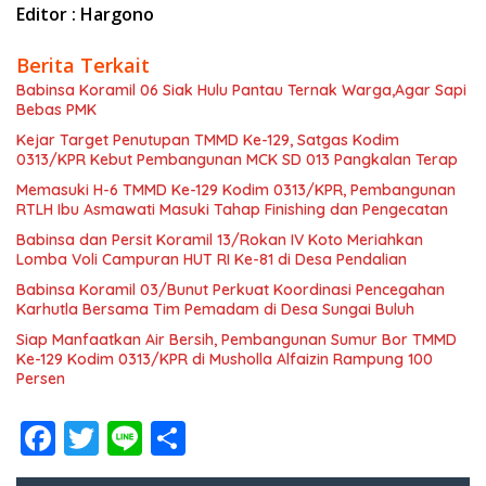
Editor : Hargono
Berita Terkait
Babinsa Koramil 06 Siak Hulu Pantau Ternak Warga,Agar Sapi
Bebas PMK
Kejar Target Penutupan TMMD Ke-129, Satgas Kodim
0313/KPR Kebut Pembangunan MCK SD 013 Pangkalan Terap
Memasuki H-6 TMMD Ke-129 Kodim 0313/KPR, Pembangunan
RTLH Ibu Asmawati Masuki Tahap Finishing dan Pengecatan
Babinsa dan Persit Koramil 13/Rokan IV Koto Meriahkan
Lomba Voli Campuran HUT RI Ke-81 di Desa Pendalian
Babinsa Koramil 03/Bunut Perkuat Koordinasi Pencegahan
Karhutla Bersama Tim Pemadam di Desa Sungai Buluh
Siap Manfaatkan Air Bersih, Pembangunan Sumur Bor TMMD
Ke-129 Kodim 0313/KPR di Musholla Alfaizin Rampung 100
Persen
F
T
Li
S
ac
w
n
h