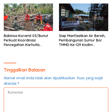
Finishing dan Pengecatan
Babinsa Koramil 03/Bunut
Siap Manfaatkan Air Bersih,
Perkuat Koordinasi
Pembangunan Sumur Bor
Pencegahan Karhutla
TMMD Ke-129 Kodim
Bersama Tim Pemadam di
0313/KPR di Musholla Alfaizin
Desa Sungai Buluh
Rampung 100 Persen
Tinggalkan Balasan
Alamat email Anda tidak akan dipublikasikan.
Ruas yang wajib
ditandai
*