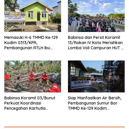
Memasuki H-6 TMMD Ke-129
Babinsa dan Persit Koramil
Kodim 0313/KPR,
13/Rokan IV Koto Meriahkan
Pembangunan RTLH Ibu
Lomba Voli Campuran HUT RI
Asmawati Masuki Tahap
Ke-81 di Desa Pendalian
Finishing dan Pengecatan
Babinsa Koramil 03/Bunut
Siap Manfaatkan Air Bersih,
Perkuat Koordinasi
Pembangunan Sumur Bor
Pencegahan Karhutla
TMMD Ke-129 Kodim
Bersama Tim Pemadam di
0313/KPR di Musholla Alfaizin
Desa Sungai Buluh
Rampung 100 Persen