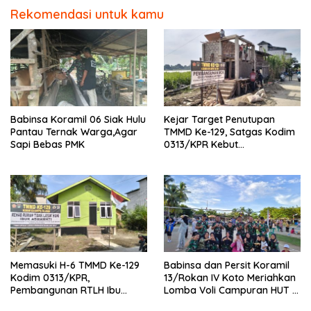
Rekomendasi untuk kamu
Babinsa Koramil 06 Siak Hulu
Kejar Target Penutupan
Pantau Ternak Warga,Agar
TMMD Ke-129, Satgas Kodim
Sapi Bebas PMK
0313/KPR Kebut
Pembangunan MCK SD 013
Pangkalan Terap
Memasuki H-6 TMMD Ke-129
Babinsa dan Persit Koramil
Kodim 0313/KPR,
13/Rokan IV Koto Meriahkan
Pembangunan RTLH Ibu
Lomba Voli Campuran HUT RI
Asmawati Masuki Tahap
Ke-81 di Desa Pendalian