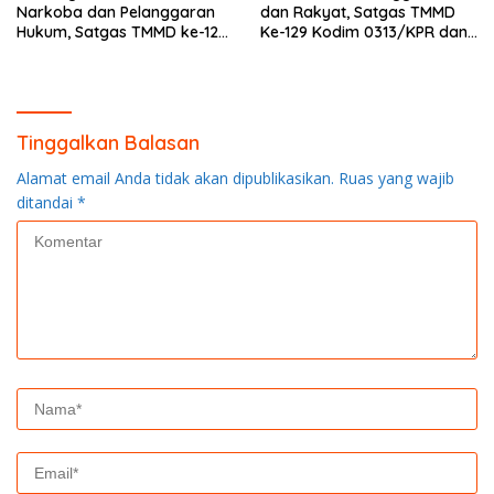
Narkoba dan Pelanggaran
dan Rakyat, Satgas TMMD
Hukum, Satgas TMMD ke-129
Ke-129 Kodim 0313/KPR dan
Kodim 0313/KPR Gelar
Warga Gotong -Royong
Penyuluhan di Pangkalan
Perbaiki Jembatan jalan
Terap
Desa
Tinggalkan Balasan
Alamat email Anda tidak akan dipublikasikan.
Ruas yang wajib
ditandai
*