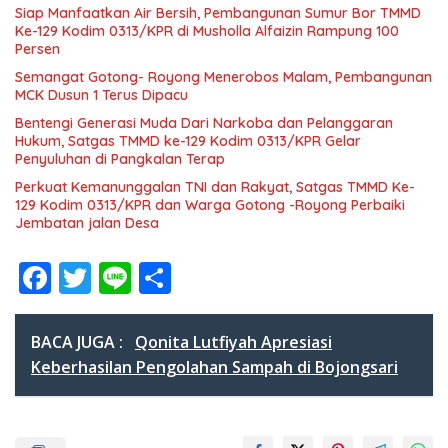
Siap Manfaatkan Air Bersih, Pembangunan Sumur Bor TMMD
Ke-129 Kodim 0313/KPR di Musholla Alfaizin Rampung 100
Persen
Semangat Gotong- Royong Menerobos Malam, Pembangunan
MCK Dusun 1 Terus Dipacu
Bentengi Generasi Muda Dari Narkoba dan Pelanggaran
Hukum, Satgas TMMD ke-129 Kodim 0313/KPR Gelar
Penyuluhan di Pangkalan Terap
Perkuat Kemanunggalan TNI dan Rakyat, Satgas TMMD Ke-
129 Kodim 0313/KPR dan Warga Gotong -Royong Perbaiki
Jembatan jalan Desa
F
T
Li
S
ac
w
n
h
e
itt
e
ar
BACA JUGA :
Qonita Lutfiyah Apresiasi
b
er
e
Keberhasilan Pengolahan Sampah di Bojongsari
o
o