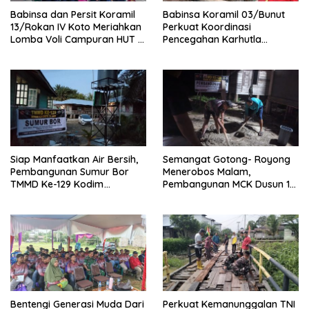
Babinsa dan Persit Koramil
Babinsa Koramil 03/Bunut
13/Rokan IV Koto Meriahkan
Perkuat Koordinasi
Lomba Voli Campuran HUT RI
Pencegahan Karhutla
Ke-81 di Desa Pendalian
Bersama Tim Pemadam di
Desa Sungai Buluh
Siap Manfaatkan Air Bersih,
Semangat Gotong- Royong
Pembangunan Sumur Bor
Menerobos Malam,
TMMD Ke-129 Kodim
Pembangunan MCK Dusun 1
0313/KPR di Musholla Alfaizin
Terus Dipacu
Rampung 100 Persen
Bentengi Generasi Muda Dari
Perkuat Kemanunggalan TNI