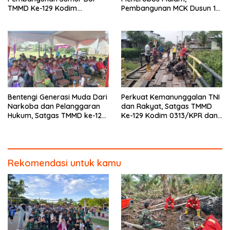
TMMD Ke-129 Kodim
Pembangunan MCK Dusun 1
0313/KPR di Musholla Alfaizin
Terus Dipacu
Rampung 100 Persen
Bentengi Generasi Muda Dari
Perkuat Kemanunggalan TNI
Narkoba dan Pelanggaran
dan Rakyat, Satgas TMMD
Hukum, Satgas TMMD ke-129
Ke-129 Kodim 0313/KPR dan
Kodim 0313/KPR Gelar
Warga Gotong -Royong
Penyuluhan di Pangkalan
Perbaiki Jembatan jalan
Terap
Desa
Rekomendasi untuk kamu