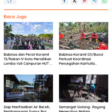
k
Baca Juga
Babinsa dan Persit Koramil
Babinsa Koramil 03/Bunut
13/Rokan IV Koto Meriahkan
Perkuat Koordinasi
Lomba Voli Campuran HUT RI
Pencegahan Karhutla
Ke-81 di Desa Pendalian
Bersama Tim Pemadam di
Desa Sungai Buluh
Siap Manfaatkan Air Bersih,
Semangat Gotong- Royong
Pembangunan Sumur Bor
Menerobos Malam,