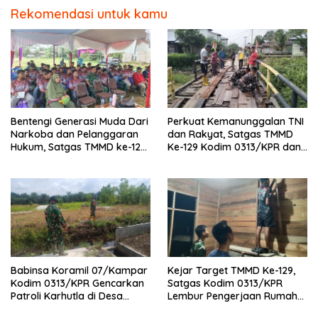
Rekomendasi untuk kamu
Bentengi Generasi Muda Dari
Perkuat Kemanunggalan TNI
Narkoba dan Pelanggaran
dan Rakyat, Satgas TMMD
Hukum, Satgas TMMD ke-129
Ke-129 Kodim 0313/KPR dan
Kodim 0313/KPR Gelar
Warga Gotong -Royong
Penyuluhan di Pangkalan
Perbaiki Jembatan jalan
Terap
Desa
Babinsa Koramil 07/Kampar
Kejar Target TMMD Ke-129,
Kodim 0313/KPR Gencarkan
Satgas Kodim 0313/KPR
Patroli Karhutla di Desa
Lembur Pengerjaan Rumah
Rimbo Panjang
Ibu Timah Pada Malam Hari