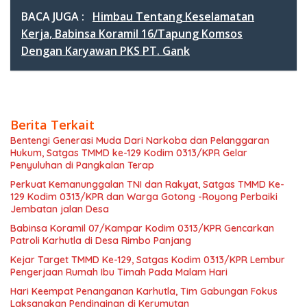
BACA JUGA :
Himbau Tentang Keselamatan
Kerja, Babinsa Koramil 16/Tapung Komsos
Dengan Karyawan PKS PT. Gank
Berita Terkait
Bentengi Generasi Muda Dari Narkoba dan Pelanggaran
Hukum, Satgas TMMD ke-129 Kodim 0313/KPR Gelar
Penyuluhan di Pangkalan Terap
Perkuat Kemanunggalan TNI dan Rakyat, Satgas TMMD Ke-
129 Kodim 0313/KPR dan Warga Gotong -Royong Perbaiki
Jembatan jalan Desa
Babinsa Koramil 07/Kampar Kodim 0313/KPR Gencarkan
Patroli Karhutla di Desa Rimbo Panjang
Kejar Target TMMD Ke-129, Satgas Kodim 0313/KPR Lembur
Pengerjaan Rumah Ibu Timah Pada Malam Hari
Hari Keempat Penanganan Karhutla, Tim Gabungan Fokus
Laksanakan Pendinginan di Kerumutan