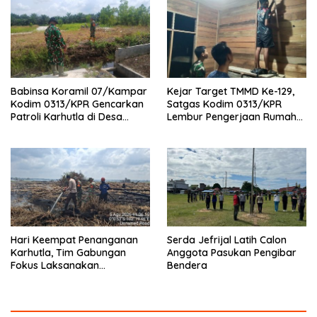
Terap
Desa
Babinsa Koramil 07/Kampar
Kejar Target TMMD Ke-129,
Kodim 0313/KPR Gencarkan
Satgas Kodim 0313/KPR
Patroli Karhutla di Desa
Lembur Pengerjaan Rumah
Rimbo Panjang
Ibu Timah Pada Malam Hari
Hari Keempat Penanganan
Serda Jefrijal Latih Calon
Karhutla, Tim Gabungan
Anggota Pasukan Pengibar
Fokus Laksanakan
Bendera
Pendinginan di Kerumutan