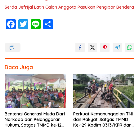
Serda Jefrijal Latih Calon Anggota Pasukan Pengibar Bendera
F
T
Li
S
ac
w
n
h
e
itt
e
ar
b
er
e
o
Baca Juga
o
k
Bentengi Generasi Muda Dari
Perkuat Kemanunggalan TNI
Narkoba dan Pelanggaran
dan Rakyat, Satgas TMMD
Hukum, Satgas TMMD ke-129
Ke-129 Kodim 0313/KPR dan
Kodim 0313/KPR Gelar
Warga Gotong -Royong
Penyuluhan di Pangkalan
Perbaiki Jembatan jalan