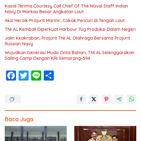
Kasal Terima Courtesy Call Chief Of The Naval Staff Indian
Navy Di Markas Besar Angkatan Laut
Aksi Heroik Prajurit Marinir, Cokok Pencuri di Tengah Laut
TNI AL Kembali Diperkuat Harbour Tug Produksi Dalam Negeri
Jalin Keakraban, Prajurit TNI AL Olahraga Bersama Prajurit
Russian Navy
Wujudkan Generasi Muda Cinta Bahari, TNI AL Selenggarakan
Sailing Camp Dengan KRI Semarang-594
F
T
Li
S
ac
w
n
h
e
itt
e
ar
b
er
e
o
Baca Juga
o
k