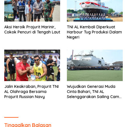
Aksi Heroik Prajurit Marinir,
TNI AL Kembali Diperkuat
Cokok Pencuri di Tengah Laut
Harbour Tug Produksi Dalam
Negeri
Jalin Keakraban, Prajurit TNI
Wujudkan Generasi Muda
AL Olahraga Bersama
Cinta Bahari, TNI AL
Prajurit Russian Navy
Selenggarakan Sailing Camp
Dengan KRI Semarang-594
Tinggalkan Balasan