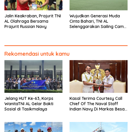
Jalin Keakraban, Prajurit TNI
Wujudkan Generasi Muda
AL Olahraga Bersama
Cinta Bahari, TNI AL
Prajurit Russian Navy
Selenggarakan Sailing Camp
Dengan KRI Semarang-594
Rekomendasi untuk kamu
Jelang HUT Ke-63, Korps
Kasal Terima Courtesy Call
WanitaTNI AL Gelar Bakti
Chief Of The Naval Staff
Sosial di Tasikmalaya
Indian Navy Di Markas Besar
Angkatan Laut