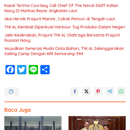
Kasal Terima Courtesy Call Chief Of The Naval Staff Indian
Navy Di Markas Besar Angkatan Laut
Aksi Heroik Prajurit Marinir, Cokok Pencuri di Tengah Laut
TNI AL Kembali Diperkuat Harbour Tug Produksi Dalam Negeri
Jalin Keakraban, Prajurit TNI AL Olahraga Bersama Prajurit
Russian Navy
Wujudkan Generasi Muda Cinta Bahari, TNI AL Selenggarakan
Sailing Camp Dengan KRI Semarang-594
F
T
Li
S
ac
w
n
h
e
itt
e
ar
b
er
e
o
Baca Juga
o
k