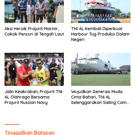
Aksi Heroik Prajurit Marinir,
TNI AL Kembali Diperkuat
Cokok Pencuri di Tengah Laut
Harbour Tug Produksi Dalam
Negeri
Jalin Keakraban, Prajurit TNI
Wujudkan Generasi Muda
AL Olahraga Bersama
Cinta Bahari, TNI AL
Prajurit Russian Navy
Selenggarakan Sailing Camp
Dengan KRI Semarang-594
Tinggalkan Balasan