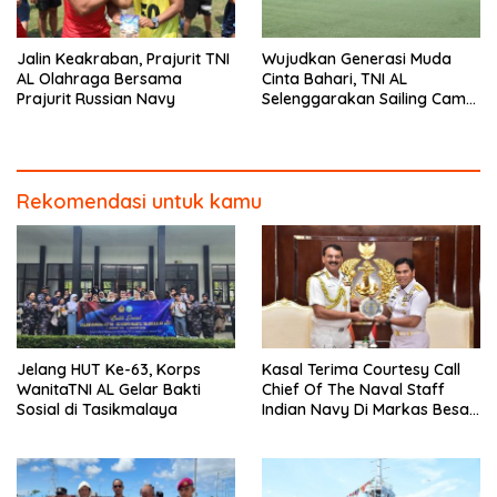
Jalin Keakraban, Prajurit TNI
Wujudkan Generasi Muda
AL Olahraga Bersama
Cinta Bahari, TNI AL
Prajurit Russian Navy
Selenggarakan Sailing Camp
Dengan KRI Semarang-594
Rekomendasi untuk kamu
Jelang HUT Ke-63, Korps
Kasal Terima Courtesy Call
WanitaTNI AL Gelar Bakti
Chief Of The Naval Staff
Sosial di Tasikmalaya
Indian Navy Di Markas Besar
Angkatan Laut