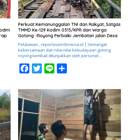
Perkuat Kemanunggalan TNI dan Rakyat, Satgas
Kodim
TMMD Ke-129 Kodim 0313/KPR dan Warga
erap
Gotong -Royong Perbaiki Jembatan jalan Desa
a
Pelalawan , reportaseindonesia.id | Semangat
kebersamaan dan nilai-nilai kebudayaan gotong
royong kembali ditunjukkan oleh personel…
F
T
Li
S
ac
w
n
h
e
itt
e
ar
b
er
e
o
o
k