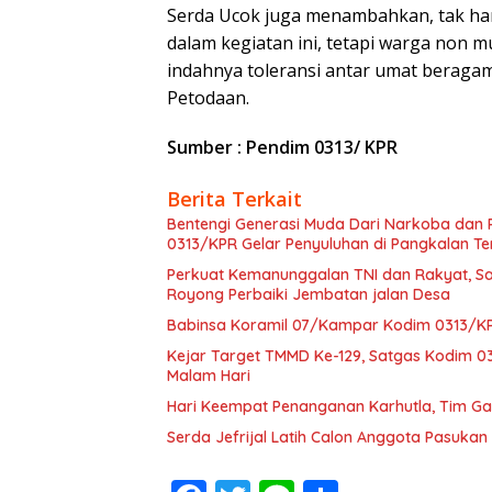
Serda Ucok juga menambahkan, tak han
dalam kegiatan ini, tetapi warga non m
indahnya toleransi antar umat beraga
Petodaan.
Sumber : Pendim 0313/ KPR
Berita Terkait
Bentengi Generasi Muda Dari Narkoba dan
0313/KPR Gelar Penyuluhan di Pangkalan T
Perkuat Kemanunggalan TNI dan Rakyat, S
Royong Perbaiki Jembatan jalan Desa
Babinsa Koramil 07/Kampar Kodim 0313/KPR
Kejar Target TMMD Ke-129, Satgas Kodim 
Malam Hari
Hari Keempat Penanganan Karhutla, Tim G
Serda Jefrijal Latih Calon Anggota Pasuka