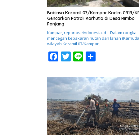
Babinsa Koramil 07/Kampar Kodim 0313/K
Gencarkan Patroli Karhutla di Desa Rimbo
Panjang
Kampar, reportaseindonesia.id | Dalam rangka
mencegah kebakaran hutan dan lahan (Karhutla)
wilayah Koramil 07/Kampar,…
F
T
Li
S
ac
w
n
h
e
itt
e
ar
b
er
e
o
o
k