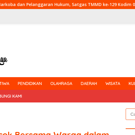
garan Hukum, Satgas TMMD ke-129 Kodim 0313/KPR Gelar Penyu
TIWA
PENDIDIKAN
OLAHRAGA
DAERAH
WISATA
KU
BUNGI KAMI
Cari
untu
cok Bersama Warga dalam