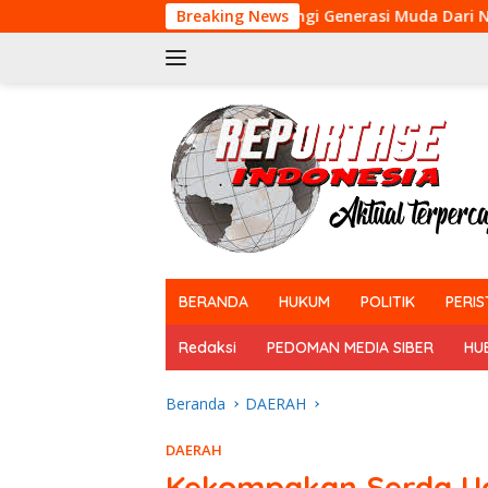
Langsung
Bentengi Generasi Muda Dari Narkoba dan Pelang
Breaking News
ke
konten
tutup
BERANDA
HUKUM
POLITIK
PERIS
Redaksi
PEDOMAN MEDIA SIBER
HU
Beranda
DAERAH
DAERAH
Kekompakan Serda U