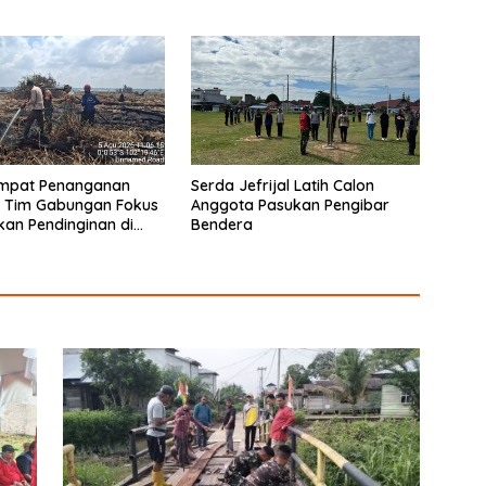
otong -Royong
Panjang
 Jembatan jalan Desa
empat Penanganan
Serda Jefrijal Latih Calon
, Tim Gabungan Fokus
Anggota Pasukan Pengibar
an Pendinginan di
Bendera
an