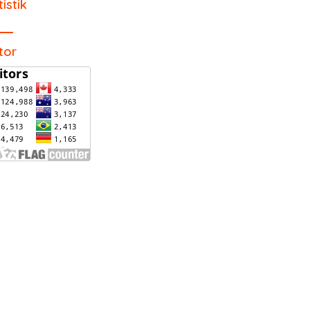
tistik
itor