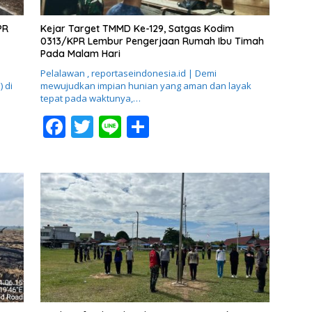
PR
Kejar Target TMMD Ke-129, Satgas Kodim
0313/KPR Lembur Pengerjaan Rumah Ibu Timah
Pada Malam Hari
Pelalawan , reportaseindonesia.id | Demi
 di
mewujudkan impian hunian yang aman dan layak
tepat pada waktunya,…
F
T
Li
S
ac
w
n
h
e
itt
e
ar
b
er
e
o
o
k