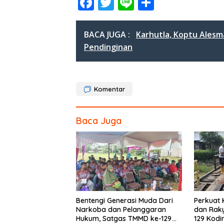
F
T
Li
S
ac
w
n
h
e
itt
e
ar
BACA JUGA :
Karhutla, Koptu Ales
b
er
e
Pendinginan
o
o
Komentar
k
Baca Juga
Bentengi Generasi Muda Dari
Perkuat
Narkoba dan Pelanggaran
dan Rak
Hukum, Satgas TMMD ke-129
129 Kod