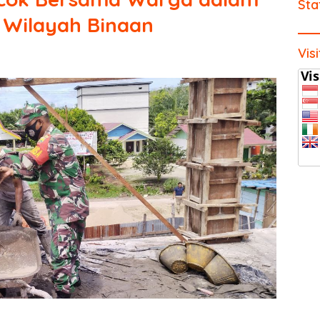
Sta
 Wilayah Binaan
Vis