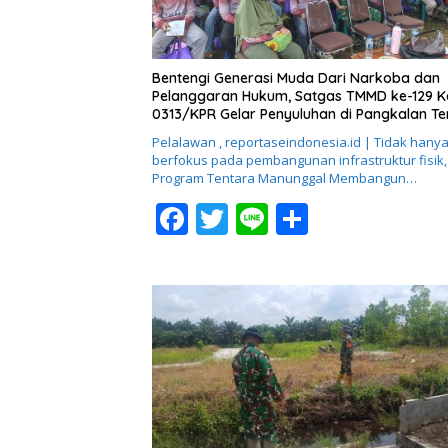
Bentengi Generasi Muda Dari Narkoba dan
Pelanggaran Hukum, Satgas TMMD ke-129 
0313/KPR Gelar Penyuluhan di Pangkalan T
Pelalawan , reportaseindonesia.id | Tidak hany
berfokus pada pembangunan infrastruktur fisik,
Program Tentara Manunggal Membangun…
F
T
Li
S
ac
w
n
h
e
itt
e
ar
b
er
e
o
o
k