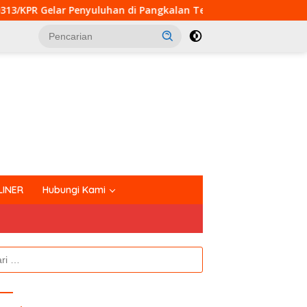
luhan di Pangkalan Terap
Perkuat Kemanunggalan TNI 
tutup
LINER
Hubungi Kami
k: