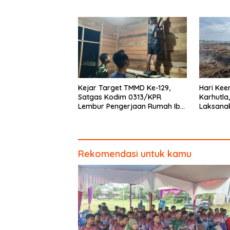
Kodim 0313/KPR Gelar
Warga G
Penyuluhan di Pangkalan Terap
Perbaiki
Kejar Target TMMD Ke-129,
Hari Ke
Satgas Kodim 0313/KPR
Karhutla
Lembur Pengerjaan Rumah Ibu
Laksanak
Timah Pada Malam Hari
Kerumut
Rekomendasi untuk kamu