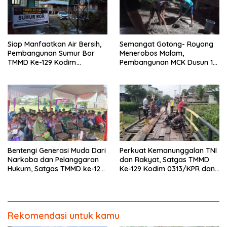
Siap Manfaatkan Air Bersih,
Semangat Gotong- Royong
Pembangunan Sumur Bor
Menerobos Malam,
TMMD Ke-129 Kodim
Pembangunan MCK Dusun 1
0313/KPR di Musholla Alfaizin
Terus Dipacu
Rampung 100 Persen
Bentengi Generasi Muda Dari
Perkuat Kemanunggalan TNI
Narkoba dan Pelanggaran
dan Rakyat, Satgas TMMD
Hukum, Satgas TMMD ke-129
Ke-129 Kodim 0313/KPR dan
Kodim 0313/KPR Gelar
Warga Gotong -Royong
Penyuluhan di Pangkalan
Perbaiki Jembatan jalan
Terap
Desa
Rekomendasi untuk kamu