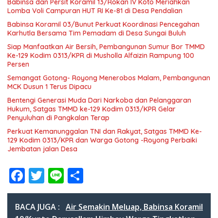
Babinsa dan Persit Koramil 13/Rokan IV Koto Meriahkan
Lomba Voli Campuran HUT RI Ke-81 di Desa Pendalian
Babinsa Koramil 03/Bunut Perkuat Koordinasi Pencegahan
Karhutla Bersama Tim Pemadam di Desa Sungai Buluh
Siap Manfaatkan Air Bersih, Pembangunan Sumur Bor TMMD
Ke-129 Kodim 0313/KPR di Musholla Alfaizin Rampung 100
Persen
Semangat Gotong- Royong Menerobos Malam, Pembangunan
MCK Dusun 1 Terus Dipacu
Bentengi Generasi Muda Dari Narkoba dan Pelanggaran
Hukum, Satgas TMMD ke-129 Kodim 0313/KPR Gelar
Penyuluhan di Pangkalan Terap
Perkuat Kemanunggalan TNI dan Rakyat, Satgas TMMD Ke-
129 Kodim 0313/KPR dan Warga Gotong -Royong Perbaiki
Jembatan jalan Desa
F
T
Li
S
ac
w
n
h
e
itt
e
ar
BACA JUGA :
Air Semakin Meluap, Babinsa Koramil