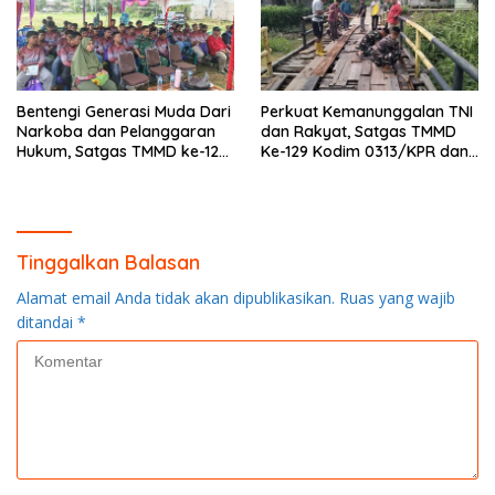
Bentengi Generasi Muda Dari
Perkuat Kemanunggalan TNI
Narkoba dan Pelanggaran
dan Rakyat, Satgas TMMD
Hukum, Satgas TMMD ke-129
Ke-129 Kodim 0313/KPR dan
Kodim 0313/KPR Gelar
Warga Gotong -Royong
Penyuluhan di Pangkalan
Perbaiki Jembatan jalan
Terap
Desa
Tinggalkan Balasan
Alamat email Anda tidak akan dipublikasikan.
Ruas yang wajib
ditandai
*