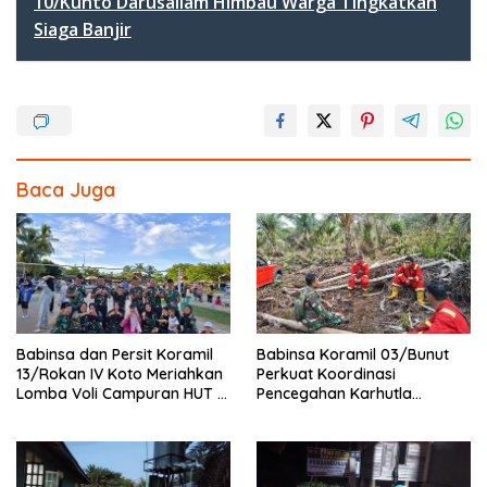
b
er
e
10/Kunto Darusallam Himbau Warga Tingkatkan
Siaga Banjir
o
o
k
Baca Juga
Babinsa dan Persit Koramil
Babinsa Koramil 03/Bunut
13/Rokan IV Koto Meriahkan
Perkuat Koordinasi
Lomba Voli Campuran HUT RI
Pencegahan Karhutla
Ke-81 di Desa Pendalian
Bersama Tim Pemadam di
Desa Sungai Buluh