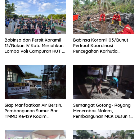
Babinsa dan Persit Koramil
Babinsa Koramil 03/Bunut
13/Rokan IV Koto Meriahkan
Perkuat Koordinasi
Lomba Voli Campuran HUT RI
Pencegahan Karhutla
Ke-81 di Desa Pendalian
Bersama Tim Pemadam di
Desa Sungai Buluh
Siap Manfaatkan Air Bersih,
Semangat Gotong- Royong
Pembangunan Sumur Bor
Menerobos Malam,
TMMD Ke-129 Kodim
Pembangunan MCK Dusun 1
0313/KPR di Musholla Alfaizin
Terus Dipacu
Rampung 100 Persen