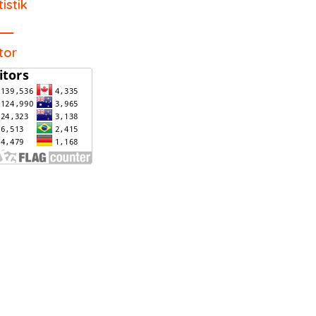
tistik
itor