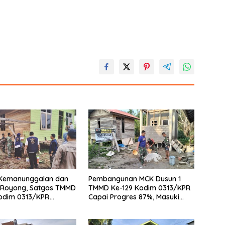
 Kemanunggalan dan
Pembangunan MCK Dusun 1
 Royong, Satgas TMMD
TMMD Ke-129 Kodim 0313/KPR
Kodim 0313/KPR
Capai Progres 87%, Masuki
 Mahasiswa UNRI
Tahan Pemasangan Keramik
umah Bapak Dedi