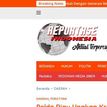
Langsung
Peduli Dengan Generasi Muda, Babinsa Koramil 14
Breaking News
ke
konten
tutup
BERANDA
HUKUM
POLITIK
PERIS
Redaksi
PEDOMAN MEDIA SIBER
HU
Beranda
DAERAH
DAERAH
,
PERISTIWA
Polda Riau Ungkap Kr