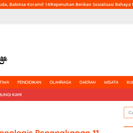
/Kepenuhan Berikan Sosialisasi Bahaya Narkoba
Perkua
TIWA
PENDIDIKAN
OLAHRAGA
DAERAH
WISATA
KU
BUNGI KAMI
Cari
untu
onologis Penangkapan 11