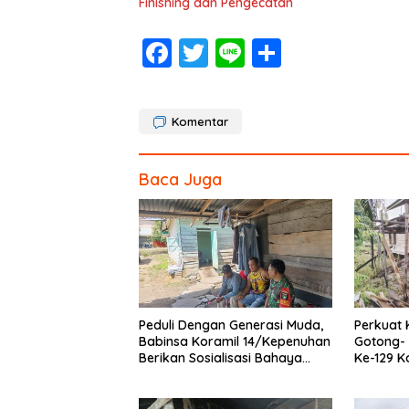
Finishing dan Pengecatan
F
T
Li
S
ac
w
n
h
e
itt
e
ar
Komentar
b
er
e
o
Baca Juga
o
k
Peduli Dengan Generasi Muda,
Perkuat
Babinsa Koramil 14/Kepenuhan
Gotong-
Berikan Sosialisasi Bahaya
Ke-129 
Narkoba
Bersama
Pulas R