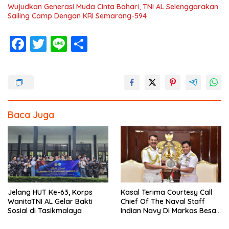
Wujudkan Generasi Muda Cinta Bahari, TNI AL Selenggarakan
Sailing Camp Dengan KRI Semarang-594
F
T
Li
S
ac
w
n
h
e
itt
e
ar
b
er
e
o
Baca Juga
o
k
Jelang HUT Ke-63, Korps
Kasal Terima Courtesy Call
WanitaTNI AL Gelar Bakti
Chief Of The Naval Staff
Sosial di Tasikmalaya
Indian Navy Di Markas Besar
Angkatan Laut