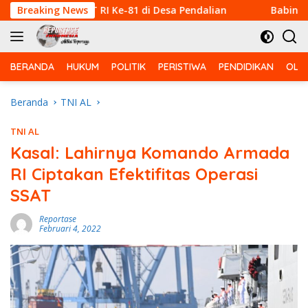
Langsung
uran HUT RI Ke-81 di Desa Pendalian
Breaking News
Babinsa Koramil 
ke
konten
BERANDA
HUKUM
POLITIK
PERISTIWA
PENDIDIKAN
OLA
Beranda
TNI AL
TNI AL
Kasal: Lahirnya Komando Armada
RI Ciptakan Efektifitas Operasi
SSAT
Reportase
Februari 4, 2022