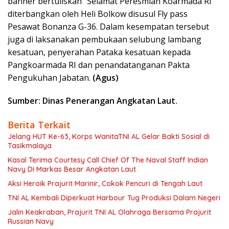
banner bertuliskan “Selamat Peresmian Koarmada RI”
diterbangkan oleh Heli Bolkow disusul Fly pass
Pesawat Bonanza G-36. Dalam kesempatan tersebut
juga di laksanakan pembukaan selubung lambang
kesatuan, penyerahan Pataka kesatuan kepada
Pangkoarmada RI dan penandatanganan Pakta
Pengukuhan Jabatan.
(Agus)
Sumber: Dinas Penerangan Angkatan Laut.
Berita Terkait
Jelang HUT Ke-63, Korps WanitaTNI AL Gelar Bakti Sosial di
Tasikmalaya
Kasal Terima Courtesy Call Chief Of The Naval Staff Indian
Navy Di Markas Besar Angkatan Laut
Aksi Heroik Prajurit Marinir, Cokok Pencuri di Tengah Laut
TNI AL Kembali Diperkuat Harbour Tug Produksi Dalam Negeri
Jalin Keakraban, Prajurit TNI AL Olahraga Bersama Prajurit
Russian Navy