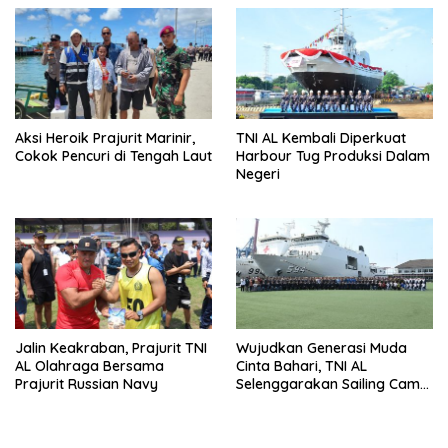
Aksi Heroik Prajurit Marinir,
TNI AL Kembali Diperkuat
Cokok Pencuri di Tengah Laut
Harbour Tug Produksi Dalam
Negeri
Jalin Keakraban, Prajurit TNI
Wujudkan Generasi Muda
AL Olahraga Bersama
Cinta Bahari, TNI AL
Prajurit Russian Navy
Selenggarakan Sailing Camp
Dengan KRI Semarang-594