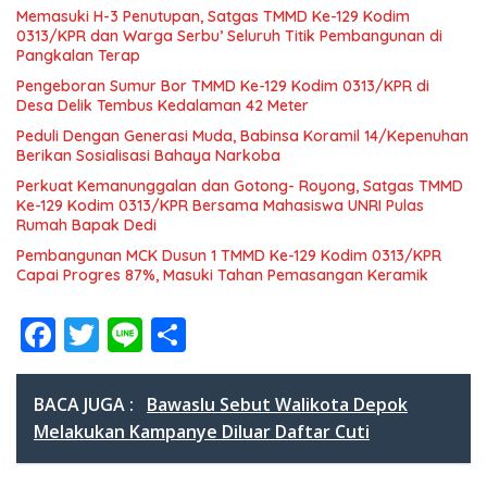
Memasuki H-3 Penutupan, Satgas TMMD Ke-129 Kodim
0313/KPR dan Warga Serbu’ Seluruh Titik Pembangunan di
Pangkalan Terap
Pengeboran Sumur Bor TMMD Ke-129 Kodim 0313/KPR di
Desa Delik Tembus Kedalaman 42 Meter
Peduli Dengan Generasi Muda, Babinsa Koramil 14/Kepenuhan
Berikan Sosialisasi Bahaya Narkoba
Perkuat Kemanunggalan dan Gotong- Royong, Satgas TMMD
Ke-129 Kodim 0313/KPR Bersama Mahasiswa UNRI Pulas
Rumah Bapak Dedi
Pembangunan MCK Dusun 1 TMMD Ke-129 Kodim 0313/KPR
Capai Progres 87%, Masuki Tahan Pemasangan Keramik
F
T
Li
S
ac
w
n
h
e
itt
e
ar
BACA JUGA :
Bawaslu Sebut Walikota Depok
b
er
e
Melakukan Kampanye Diluar Daftar Cuti
o