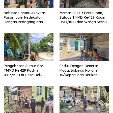
Babinsa Pantau Aktivitas
Memasuki H-3 Penutupan,
Pasar, Jalin Kedekatan
Satgas TMMD Ke-129 Kodim
Dengan Pedagang dan
0313/KPR dan Warga Serbu’
Warga
Seluruh Titik Pembangunan
di Pangkalan Terap
Pengeboran Sumur Bor
Peduli Dengan Generasi
TMMD Ke-129 Kodim
Muda, Babinsa Koramil
0313/KPR di Desa Delik
14/Kepenuhan Berikan
Tembus Kedalaman 42 Meter
Sosialisasi Bahaya Narkoba