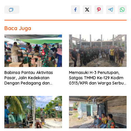
o
k
Baca Juga
Babinsa Pantau Aktivitas
Memasuki H-3 Penutupan,
Pasar, Jalin Kedekatan
Satgas TMMD Ke-129 Kodim
Dengan Pedagang dan
0313/KPR dan Warga Serbu’
Warga
Seluruh Titik Pembangunan
di Pangkalan Terap