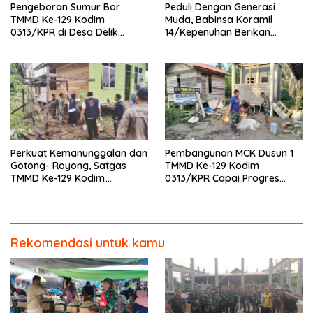
Pengeboran Sumur Bor
Peduli Dengan Generasi
TMMD Ke-129 Kodim
Muda, Babinsa Koramil
0313/KPR di Desa Delik
14/Kepenuhan Berikan
Tembus Kedalaman 42 Meter
Sosialisasi Bahaya Narkoba
Perkuat Kemanunggalan dan
Pembangunan MCK Dusun 1
Gotong- Royong, Satgas
TMMD Ke-129 Kodim
TMMD Ke-129 Kodim
0313/KPR Capai Progres
0313/KPR Bersama
87%, Masuki Tahan
Mahasiswa UNRI Pulas
Pemasangan Keramik
Rumah Bapak Dedi
Rekomendasi untuk kamu