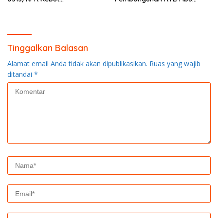
Pembangunan MCK SD 013
Asmawati Masuki Tahap
Pangkalan Terap
Finishing dan Pengecatan
Tinggalkan Balasan
Alamat email Anda tidak akan dipublikasikan.
Ruas yang wajib
ditandai
*