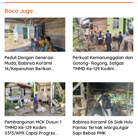
o
Baca Juga
o
k
Peduli Dengan Generasi
Perkuat Kemanunggalan dan
Muda, Babinsa Koramil
Gotong- Royong, Satgas
14/Kepenuhan Berikan
TMMD Ke-129 Kodim
Sosialisasi Bahaya Narkoba
0313/KPR Bersama
Mahasiswa UNRI Pulas
Rumah Bapak Dedi
Pembangunan MCK Dusun 1
Babinsa Koramil 06 Siak Hulu
TMMD Ke-129 Kodim
Pantau Ternak Warga,Agar
0313/KPR Capai Progres
Sapi Bebas PMK