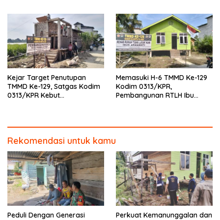
87%, Masuki Tahan
Pemasangan Keramik
Kejar Target Penutupan
Memasuki H-6 TMMD Ke-129
TMMD Ke-129, Satgas Kodim
Kodim 0313/KPR,
0313/KPR Kebut
Pembangunan RTLH Ibu
Pembangunan MCK SD 013
Asmawati Masuki Tahap
Pangkalan Terap
Finishing dan Pengecatan
Rekomendasi untuk kamu
Peduli Dengan Generasi
Perkuat Kemanunggalan dan