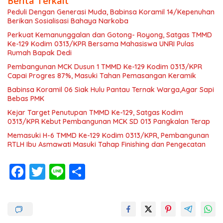
Berita Terkait
Peduli Dengan Generasi Muda, Babinsa Koramil 14/Kepenuhan
Berikan Sosialisasi Bahaya Narkoba
Perkuat Kemanunggalan dan Gotong- Royong, Satgas TMMD
Ke-129 Kodim 0313/KPR Bersama Mahasiswa UNRI Pulas
Rumah Bapak Dedi
Pembangunan MCK Dusun 1 TMMD Ke-129 Kodim 0313/KPR
Capai Progres 87%, Masuki Tahan Pemasangan Keramik
Babinsa Koramil 06 Siak Hulu Pantau Ternak Warga,Agar Sapi
Bebas PMK
Kejar Target Penutupan TMMD Ke-129, Satgas Kodim
0313/KPR Kebut Pembangunan MCK SD 013 Pangkalan Terap
Memasuki H-6 TMMD Ke-129 Kodim 0313/KPR, Pembangunan
RTLH Ibu Asmawati Masuki Tahap Finishing dan Pengecatan
F
T
Li
S
ac
w
n
h
e
itt
e
ar
b
er
e