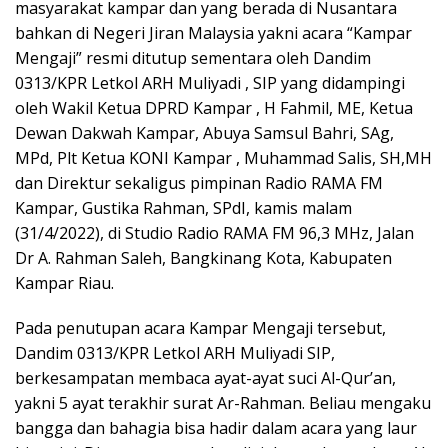
masyarakat kampar dan yang berada di Nusantara
bahkan di Negeri Jiran Malaysia yakni acara “Kampar
Mengaji” resmi ditutup sementara oleh Dandim
0313/KPR Letkol ARH Muliyadi , SIP yang didampingi
oleh Wakil Ketua DPRD Kampar , H Fahmil, ME, Ketua
Dewan Dakwah Kampar, Abuya Samsul Bahri, SAg,
MPd, Plt Ketua KONI Kampar , Muhammad Salis, SH,MH
dan Direktur sekaligus pimpinan Radio RAMA FM
Kampar, Gustika Rahman, SPdI, kamis malam
(31/4/2022), di Studio Radio RAMA FM 96,3 MHz, Jalan
Dr A. Rahman Saleh, Bangkinang Kota, Kabupaten
Kampar Riau.
Pada penutupan acara Kampar Mengaji tersebut,
Dandim 0313/KPR Letkol ARH Muliyadi SIP,
berkesampatan membaca ayat-ayat suci Al-Qur’an,
yakni 5 ayat terakhir surat Ar-Rahman. Beliau mengaku
bangga dan bahagia bisa hadir dalam acara yang laur