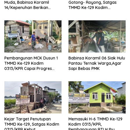
Muda, Babinsa Koramil
Gotong- Royong, Satgas
14/Kepenuhan Berikan
TMMD Ke-129 Kodim
Sosialisasi Bahaya Narkoba
0313/KPR Bersama
Mahasiswa UNRI Pulas
Rumah Bapak Dedi
Pembangunan MCK Dusun 1
Babinsa Koramil 06 Siak Hulu
TMMD Ke-129 Kodim
Pantau Ternak Warga,Agar
0313/KPR Capai Progres
Sapi Bebas PMK
87%, Masuki Tahan
Pemasangan Keramik
Kejar Target Penutupan
Memasuki H-6 TMMD Ke-129
TMMD Ke-129, Satgas Kodim
Kodim 0313/KPR,
0313/KPR Kebut
Pembangunan RTLH Ibu