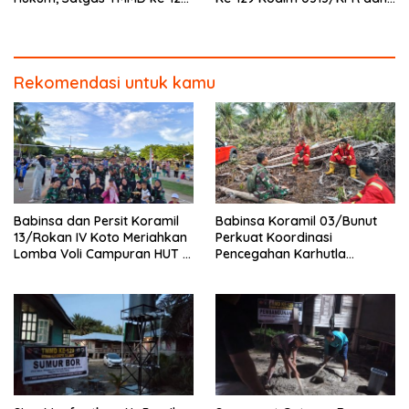
Kodim 0313/KPR Gelar
Warga Gotong -Royong
Penyuluhan di Pangkalan
Perbaiki Jembatan jalan
Terap
Desa
Rekomendasi untuk kamu
Babinsa dan Persit Koramil
Babinsa Koramil 03/Bunut
13/Rokan IV Koto Meriahkan
Perkuat Koordinasi
Lomba Voli Campuran HUT RI
Pencegahan Karhutla
Ke-81 di Desa Pendalian
Bersama Tim Pemadam di
Desa Sungai Buluh