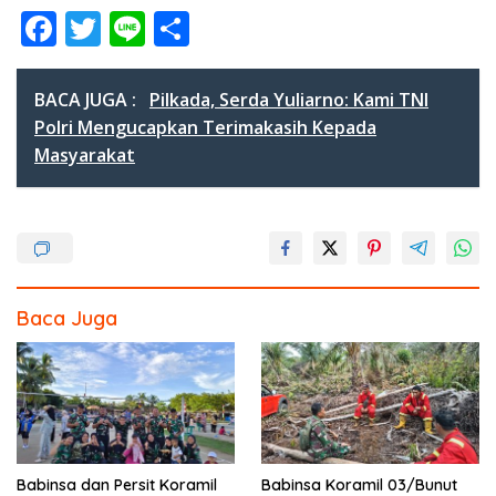
F
T
Li
S
ac
w
n
h
e
itt
e
ar
BACA JUGA :
Pilkada, Serda Yuliarno: Kami TNI
b
er
e
Polri Mengucapkan Terimakasih Kepada
Masyarakat
o
o
k
Baca Juga
Babinsa dan Persit Koramil
Babinsa Koramil 03/Bunut