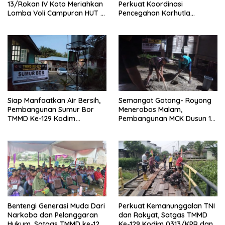
13/Rokan IV Koto Meriahkan
Perkuat Koordinasi
Lomba Voli Campuran HUT RI
Pencegahan Karhutla
Ke-81 di Desa Pendalian
Bersama Tim Pemadam di
Desa Sungai Buluh
Siap Manfaatkan Air Bersih,
Semangat Gotong- Royong
Pembangunan Sumur Bor
Menerobos Malam,
TMMD Ke-129 Kodim
Pembangunan MCK Dusun 1
0313/KPR di Musholla Alfaizin
Terus Dipacu
Rampung 100 Persen
Bentengi Generasi Muda Dari
Perkuat Kemanunggalan TNI
Narkoba dan Pelanggaran
dan Rakyat, Satgas TMMD
Hukum, Satgas TMMD ke-129
Ke-129 Kodim 0313/KPR dan