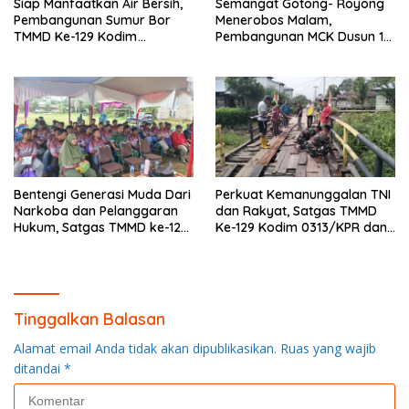
Siap Manfaatkan Air Bersih,
Semangat Gotong- Royong
Pembangunan Sumur Bor
Menerobos Malam,
TMMD Ke-129 Kodim
Pembangunan MCK Dusun 1
0313/KPR di Musholla Alfaizin
Terus Dipacu
Rampung 100 Persen
Bentengi Generasi Muda Dari
Perkuat Kemanunggalan TNI
Narkoba dan Pelanggaran
dan Rakyat, Satgas TMMD
Hukum, Satgas TMMD ke-129
Ke-129 Kodim 0313/KPR dan
Kodim 0313/KPR Gelar
Warga Gotong -Royong
Penyuluhan di Pangkalan
Perbaiki Jembatan jalan
Terap
Desa
Tinggalkan Balasan
Alamat email Anda tidak akan dipublikasikan.
Ruas yang wajib
ditandai
*