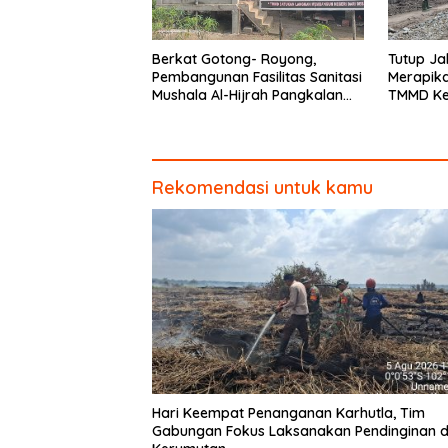
Berkat Gotong- Royong,
Tutup Ja
Pembangunan Fasilitas Sanitasi
Merapika
Mushala Al-Hijrah Pangkalan
TMMD Ke
Terap Dekati Tahap Akhir
Dipacu H
Tahal
Rekomendasi untuk kamu
Hari Keempat Penanganan Karhutla, Tim
Gabungan Fokus Laksanakan Pendinginan d