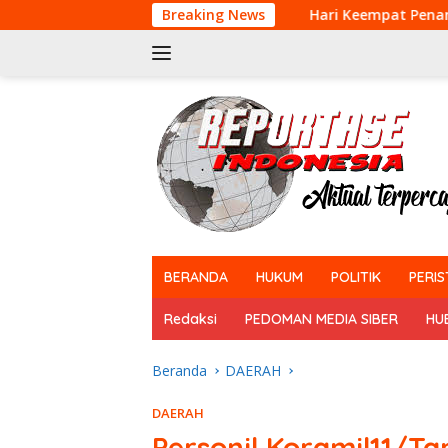
Langsung
Hari Keempat Penanganan Karhutla, Tim 
Breaking News
ke
konten
tutup
BERANDA
HUKUM
POLITIK
PERIS
Redaksi
PEDOMAN MEDIA SIBER
HU
Beranda
DAERAH
DAERAH
Personil Koramil11/Ta