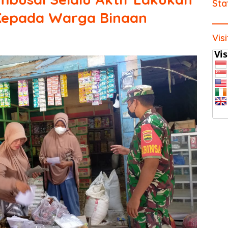
Sta
 Kepada Warga Binaan
Vis