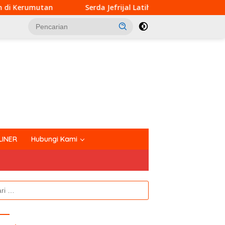
Serda Jefrijal Latih Calon Anggota Pasukan Pengibar Bendera
tutup
LINER
Hubungi Kami
k: