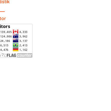
tistik
itor