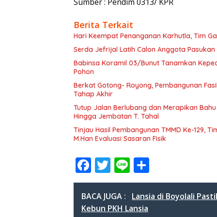
Sumber : Pendim 0313/ KPR
Berita Terkait
Hari Keempat Penanganan Karhutla, Tim G
Serda Jefrijal Latih Calon Anggota Pasuka
Babinsa Koramil 03/Bunut Tanamkan Kepedu
Pohon
Berkat Gotong- Royong, Pembangunan Fasili
Tahap Akhir
Tutup Jalan Berlubang dan Merapikan Bahu
Hingga Jembatan T. Tahal
Tinjau Hasil Pembangunan TMMD Ke-129, Tim 
M.Han Evaluasi Sasaran Fisik
F
T
Li
S
ac
w
n
h
e
itt
e
ar
BACA JUGA :
Lansia di Boyolali Pas
b
er
e
Kebun PKH Lansia