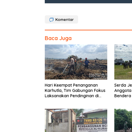
o
o
Komentar
k
Baca Juga
Hari Keempat Penanganan
Serda Jef
Karhutla, Tim Gabungan Fokus
Anggota
Laksanakan Pendinginan di
Bendera
Kerumutan