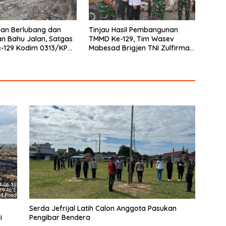
lan Berlubang dan
Tinjau Hasil Pembangunan
n Bahu Jalan, Satgas
TMMD Ke-129, Tim Wasev
-129 Kodim 0313/KPR
Mabesad Brigjen TNI Zulfirman
ingga Jembatan T.
Chaniago, S.I.P., M.Han Evaluasi
Sasaran Fisik
Serda Jefrijal Latih Calon Anggota Pasukan
i
Pengibar Bendera