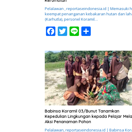
Kerumutan
Pelalawan , reportaseindonesia.id | Memasuki h
keempat penanganan kebakaran hutan dan lah
(Karhutla), personel Koramil…
F
T
Li
S
ac
w
n
h
e
itt
e
ar
b
er
e
o
o
k
Babinsa Koramil 03/Bunut Tanamkan
Kepedulian Lingkungan kepada Pelajar Mela
Aksi Penanaman Pohon
Pelalawan, reportaseindonesia.id | Babinsa Kor