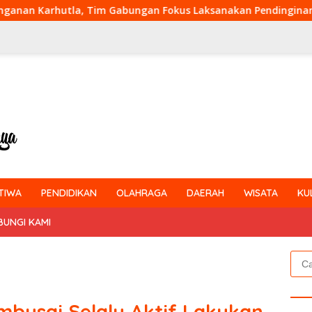
Gabungan Fokus Laksanakan Pendinginan di Kerumutan
TIWA
PENDIDIKAN
OLAHRAGA
DAERAH
WISATA
KU
BUNGI KAMI
Cari
untu
mbusai Selalu Aktif Lakukan