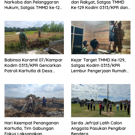
Narkoba dan Pelanggaran
dan Rakyat, Satgas TMMD
Hukum, Satgas TMMD ke-129
Ke-129 Kodim 0313/KPR dan
Kodim 0313/KPR Gelar
Warga Gotong -Royong
Penyuluhan di Pangkalan
Perbaiki Jembatan jalan
Terap
Desa
Babinsa Koramil 07/Kampar
Kejar Target TMMD Ke-129,
Kodim 0313/KPR Gencarkan
Satgas Kodim 0313/KPR
Patroli Karhutla di Desa
Lembur Pengerjaan Rumah
Rimbo Panjang
Ibu Timah Pada Malam Hari
Hari Keempat Penanganan
Serda Jefrijal Latih Calon
Karhutla, Tim Gabungan
Anggota Pasukan Pengibar
Fokus Laksanakan
Bendera