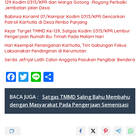
129 Kodim 0313/KPR dan Warga Gotong -Royong Perbaiki
Jembatan jalan Desa
Babinsa Koramil 07/Kampar Kodim 0313/KPR Gencarkan
Patroli Karhutla di Desa Rimbo Panjang
Kejar Target TMMD Ke-129, Satgas Kodim 0313/KPR Lembur
Pengerjaan Rumah Ibu Timah Pada Malam Hari
Hari Keempat Penanganan Karhutla, Tim Gabungan Fokus
Laksanakan Pendinginan di Kerumutan
Serda Jefrijal Latih Calon Anggota Pasukan Pengibar Bendera
F
T
Li
S
ac
w
n
h
e
itt
e
ar
BACA JUGA :
Satgas TMMD Saling Bahu Membahu
b
er
e
dengan Masyarakat Pada Pengerjaan Semenisasi
o
o
k