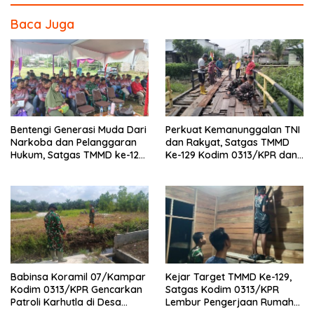
Baca Juga
Bentengi Generasi Muda Dari
Perkuat Kemanunggalan TNI
Narkoba dan Pelanggaran
dan Rakyat, Satgas TMMD
Hukum, Satgas TMMD ke-129
Ke-129 Kodim 0313/KPR dan
Kodim 0313/KPR Gelar
Warga Gotong -Royong
Penyuluhan di Pangkalan
Perbaiki Jembatan jalan
Terap
Desa
Babinsa Koramil 07/Kampar
Kejar Target TMMD Ke-129,
Kodim 0313/KPR Gencarkan
Satgas Kodim 0313/KPR
Patroli Karhutla di Desa
Lembur Pengerjaan Rumah