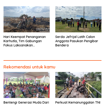
Rimbo Panjang
Ibu Timah Pada Malam Hari
Hari Keempat Penanganan
Serda Jefrijal Latih Calon
Karhutla, Tim Gabungan
Anggota Pasukan Pengibar
Fokus Laksanakan
Bendera
Pendinginan di Kerumutan
Rekomendasi untuk kamu
Bentengi Generasi Muda Dari
Perkuat Kemanunggalan TNI