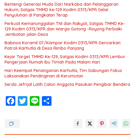
Bentengi Generasi Muda Dari Narkoba dan Pelanggaran
Hukum, Satgas TMMD ke-129 Kodim 0313/KPR Gelar
Penyuluhan di Pangkalan Terap
Perkuat Kemanunggalan TNI dan Rakyat, Satgas TMMD Ke-
129 Kodim 0313/KPR dan Warga Gotong -Royong Perbaiki
Jembatan jalan Desa
Babinsa Koramil 07/Kampar Kodim 0313/KPR Gencarkan
Patroli Karhutla di Desa Rimbo Panjang
Kejar Target TMMD Ke-129, Satgas Kodim 0313/KPR Lembur
Pengerjaan Rumah Ibu Timah Pada Malam Hari
Hari Keempat Penanganan Karhutla, Tim Gabungan Fokus
Laksanakan Pendinginan di Kerumutan
Serda Jefrijal Latih Calon Anggota Pasukan Pengibar Bendera
F
T
Li
S
ac
w
n
h
e
itt
e
ar
b
er
e