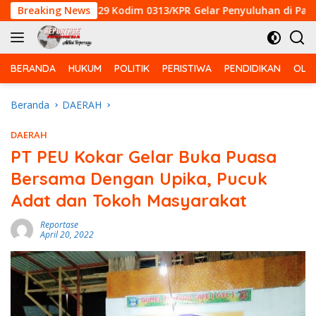
Langsung
ke-129 Kodim 0313/KPR Gelar Penyuluhan di Pangkalan Terap
Breaking News
ke
konten
BERANDA
HUKUM
POLITIK
PERISTIWA
PENDIDIKAN
OLA
Beranda
DAERAH
DAERAH
PT PEU Kokar Gelar Buka Puasa
Bersama Dengan Upika, Pucuk
Adat dan Tokoh Masyarakat
Reportase
April 20, 2022