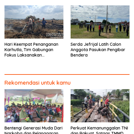
Hari Keempat Penanganan
Serda Jefrijal Latih Calon
Karhutla, Tim Gabungan
Anggota Pasukan Pengibar
Fokus Laksanakan
Bendera
Pendinginan di Kerumutan
Rekomendasi untuk kamu
Bentengi Generasi Muda Dari
Perkuat Kemanunggalan TNI
Narkoba dan Pelanggaran
dan Rakyat, Satgas TMMD