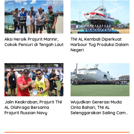
Aksi Heroik Prajurit Marinir,
TNI AL Kembali Diperkuat
Cokok Pencuri di Tengah Laut
Harbour Tug Produksi Dalam
Negeri
Jalin Keakraban, Prajurit TNI
Wujudkan Generasi Muda
AL Olahraga Bersama
Cinta Bahari, TNI AL
Prajurit Russian Navy
Selenggarakan Sailing Camp
Dengan KRI Semarang-594