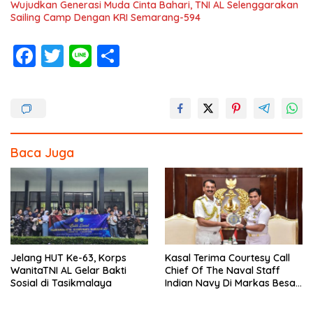
Wujudkan Generasi Muda Cinta Bahari, TNI AL Selenggarakan
Sailing Camp Dengan KRI Semarang-594
F
T
Li
S
ac
w
n
h
e
itt
e
ar
b
er
e
o
Baca Juga
o
k
Jelang HUT Ke-63, Korps
Kasal Terima Courtesy Call
WanitaTNI AL Gelar Bakti
Chief Of The Naval Staff
Sosial di Tasikmalaya
Indian Navy Di Markas Besar
Angkatan Laut