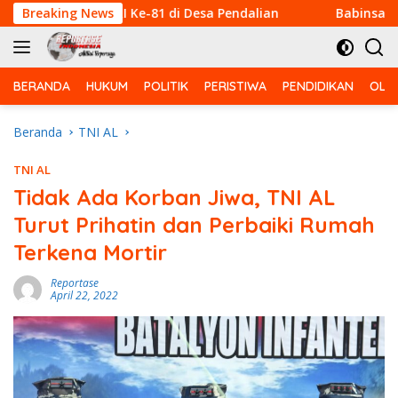
Langsung
 HUT RI Ke-81 di Desa Pendalian
Breaking News
Babinsa Koramil 03/B
ke
konten
BERANDA
HUKUM
POLITIK
PERISTIWA
PENDIDIKAN
OLA
Beranda
TNI AL
TNI AL
Tidak Ada Korban Jiwa, TNI AL
Turut Prihatin dan Perbaiki Rumah
Terkena Mortir
Reportase
April 22, 2022