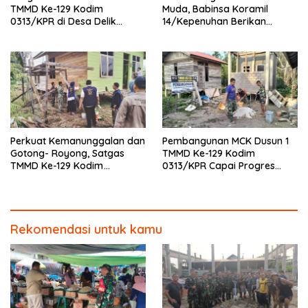
TMMD Ke-129 Kodim
Muda, Babinsa Koramil
0313/KPR di Desa Delik
14/Kepenuhan Berikan
Tembus Kedalaman 42 Meter
Sosialisasi Bahaya Narkoba
Perkuat Kemanunggalan dan
Pembangunan MCK Dusun 1
Gotong- Royong, Satgas
TMMD Ke-129 Kodim
TMMD Ke-129 Kodim
0313/KPR Capai Progres
0313/KPR Bersama
87%, Masuki Tahan
Mahasiswa UNRI Pulas
Pemasangan Keramik
Rumah Bapak Dedi
Rekomendasi untuk kamu