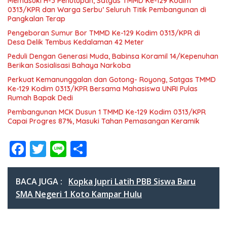
Memasuki H-3 Penutupan, Satgas TMMD Ke-129 Kodim
0313/KPR dan Warga Serbu’ Seluruh Titik Pembangunan di
Pangkalan Terap
Pengeboran Sumur Bor TMMD Ke-129 Kodim 0313/KPR di
Desa Delik Tembus Kedalaman 42 Meter
Peduli Dengan Generasi Muda, Babinsa Koramil 14/Kepenuhan
Berikan Sosialisasi Bahaya Narkoba
Perkuat Kemanunggalan dan Gotong- Royong, Satgas TMMD
Ke-129 Kodim 0313/KPR Bersama Mahasiswa UNRI Pulas
Rumah Bapak Dedi
Pembangunan MCK Dusun 1 TMMD Ke-129 Kodim 0313/KPR
Capai Progres 87%, Masuki Tahan Pemasangan Keramik
F
T
Li
S
ac
w
n
h
e
itt
e
ar
BACA JUGA :
Kopka Jupri Latih PBB Siswa Baru
b
er
e
SMA Negeri 1 Koto Kampar Hulu
o