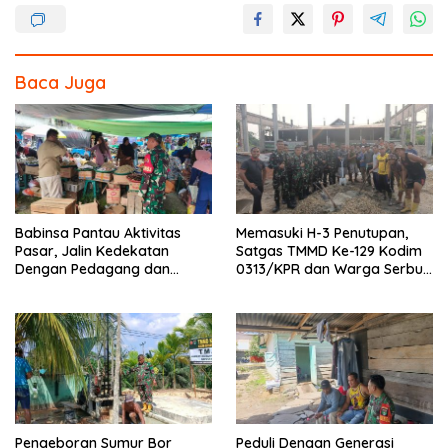
o
k
Baca Juga
Babinsa Pantau Aktivitas
Memasuki H-3 Penutupan,
Pasar, Jalin Kedekatan
Satgas TMMD Ke-129 Kodim
Dengan Pedagang dan
0313/KPR dan Warga Serbu’
Warga
Seluruh Titik Pembangunan
di Pangkalan Terap
Pengeboran Sumur Bor
Peduli Dengan Generasi