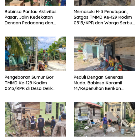
Babinsa Pantau Aktivitas
Memasuki H-3 Penutupan,
Pasar, Jalin Kedekatan
Satgas TMMD Ke-129 Kodim
Dengan Pedagang dan
0313/KPR dan Warga Serbu’
Warga
Seluruh Titik Pembangunan
di Pangkalan Terap
Pengeboran Sumur Bor
Peduli Dengan Generasi
TMMD Ke-129 Kodim
Muda, Babinsa Koramil
0313/KPR di Desa Delik
14/Kepenuhan Berikan
Tembus Kedalaman 42 Meter
Sosialisasi Bahaya Narkoba