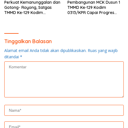
Perkuat Kemanunggalan dan
Pembangunan MCK Dusun 1
Gotong- Royong, Satgas
TMMD Ke-129 Kodim
TMMD Ke-129 Kodim
0313/KPR Capai Progres
0313/KPR Bersama
87%, Masuki Tahan
Mahasiswa UNRI Pulas
Pemasangan Keramik
Rumah Bapak Dedi
Tinggalkan Balasan
Alamat email Anda tidak akan dipublikasikan.
Ruas yang wajib
ditandai
*