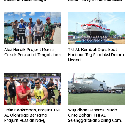
Angkatan Laut
Aksi Heroik Prajurit Marinir,
TNI AL Kembali Diperkuat
Cokok Pencuri di Tengah Laut
Harbour Tug Produksi Dalam
Negeri
Jalin Keakraban, Prajurit TNI
Wujudkan Generasi Muda
AL Olahraga Bersama
Cinta Bahari, TNI AL
Prajurit Russian Navy
Selenggarakan Sailing Camp
Dengan KRI Semarang-594