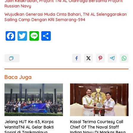
Jalin Keakraban, Prajurit TNI AL Olahraga Bersama Prajurit
Russian Navy
Wujudkan Generasi Muda Cinta Bahari, TNI AL Selenggarakan
Sailing Camp Dengan KRI Semarang-594
F
T
Li
S
ac
w
n
h
e
itt
e
ar
b
er
e
o
Baca Juga
o
k
Jelang HUT Ke-63, Korps
Kasal Terima Courtesy Call
WanitaTNI AL Gelar Bakti
Chief Of The Naval Staff
Sosial di Tasikmalaya
Indian Navy Di Markas Besar