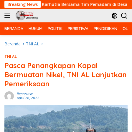
Langsung
Pencegahan Karhutla Bersama Tim Pemadam di Desa Sungai Bul
Breaking News
ke
konten
BERANDA
HUKUM
POLITIK
PERISTIWA
PENDIDIKAN
OLA
Beranda
TNI AL
TNI AL
Pasca Penangkapan Kapal
Bermuatan Nikel, TNI AL Lanjutkan
Pemeriksaan
Reportase
April 26, 2022