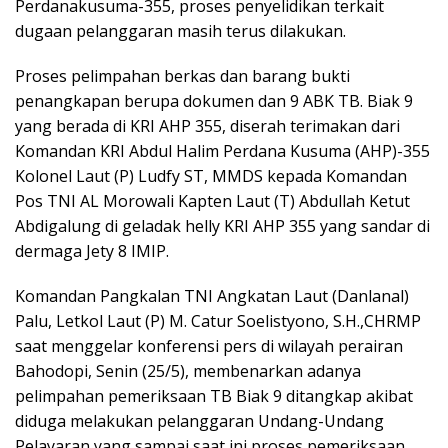
Perdanakusuma-355, proses penyelidikan terkait
dugaan pelanggaran masih terus dilakukan.
Proses pelimpahan berkas dan barang bukti
penangkapan berupa dokumen dan 9 ABK TB. Biak 9
yang berada di KRI AHP 355, diserah terimakan dari
Komandan KRI Abdul Halim Perdana Kusuma (AHP)-355
Kolonel Laut (P) Ludfy ST, MMDS kepada Komandan
Pos TNI AL Morowali Kapten Laut (T) Abdullah Ketut
Abdigalung di geladak helly KRI AHP 355 yang sandar di
dermaga Jety 8 IMIP.
Komandan Pangkalan TNI Angkatan Laut (Danlanal)
Palu, Letkol Laut (P) M. Catur Soelistyono, S.H.,CHRMP
saat menggelar konferensi pers di wilayah perairan
Bahodopi, Senin (25/5), membenarkan adanya
pelimpahan pemeriksaan TB Biak 9 ditangkap akibat
diduga melakukan pelanggaran Undang-Undang
Pelayaran yang sampai saat ini proses pemeriksaan