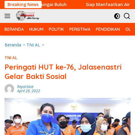
Langsung
di Desa Sungai Buluh
Breaking News
Siap Manfaatkan Air Bersih, Pe
ke
konten
BERANDA
HUKUM
POLITIK
PERISTIWA
PENDIDIKAN
OLA
Beranda
TNI AL
TNI AL
Peringati HUT ke-76, Jalasenastri
Gelar Bakti Sosial
Reportase
April 26, 2022