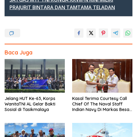
b
er
e
PRAJURIT BINTARA DAN TAMTAMA TELADAN
o
o
k
Baca Juga
Jelang HUT Ke-63, Korps
Kasal Terima Courtesy Call
WanitaTNI AL Gelar Bakti
Chief Of The Naval Staff
Sosial di Tasikmalaya
Indian Navy Di Markas Besar
Angkatan Laut