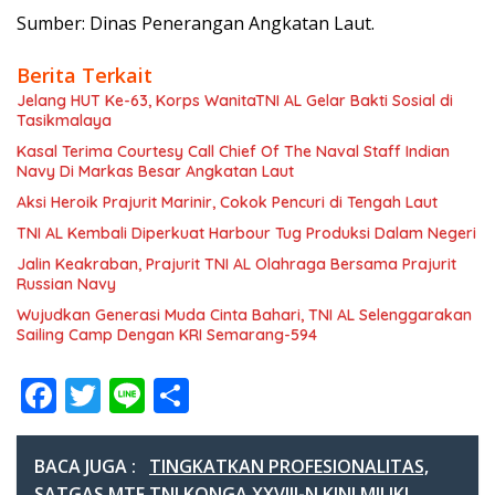
Sumber: Dinas Penerangan Angkatan Laut.
Berita Terkait
Jelang HUT Ke-63, Korps WanitaTNI AL Gelar Bakti Sosial di
Tasikmalaya
Kasal Terima Courtesy Call Chief Of The Naval Staff Indian
Navy Di Markas Besar Angkatan Laut
Aksi Heroik Prajurit Marinir, Cokok Pencuri di Tengah Laut
TNI AL Kembali Diperkuat Harbour Tug Produksi Dalam Negeri
Jalin Keakraban, Prajurit TNI AL Olahraga Bersama Prajurit
Russian Navy
Wujudkan Generasi Muda Cinta Bahari, TNI AL Selenggarakan
Sailing Camp Dengan KRI Semarang-594
F
T
Li
S
ac
w
n
h
e
itt
e
ar
BACA JUGA :
TINGKATKAN PROFESIONALITAS,
SATGAS MTF TNI KONGA XXVIII-N KINI MILIKI