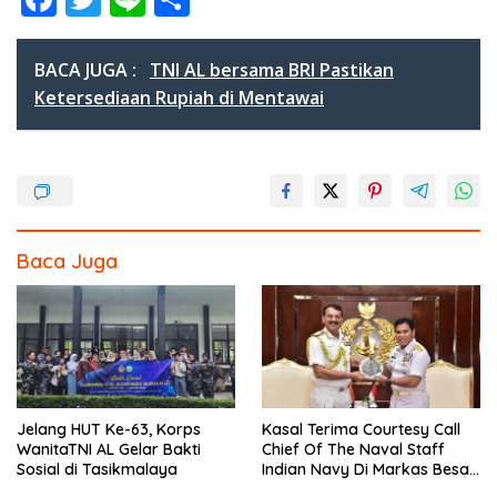
ac
w
n
h
e
itt
e
ar
BACA JUGA :
TNI AL bersama BRI Pastikan
b
er
e
Ketersediaan Rupiah di Mentawai
o
o
k
Baca Juga
Jelang HUT Ke-63, Korps
Kasal Terima Courtesy Call
WanitaTNI AL Gelar Bakti
Chief Of The Naval Staff
Sosial di Tasikmalaya
Indian Navy Di Markas Besar
Angkatan Laut