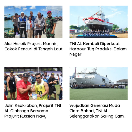
Aksi Heroik Prajurit Marinir,
TNI AL Kembali Diperkuat
Cokok Pencuri di Tengah Laut
Harbour Tug Produksi Dalam
Negeri
Jalin Keakraban, Prajurit TNI
Wujudkan Generasi Muda
AL Olahraga Bersama
Cinta Bahari, TNI AL
Prajurit Russian Navy
Selenggarakan Sailing Camp
Dengan KRI Semarang-594