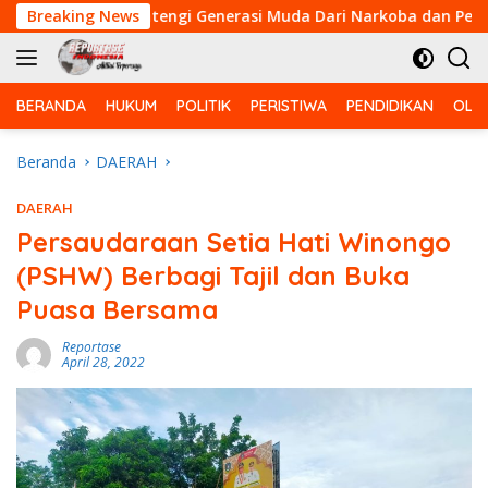
Langsung
Breaking News
Bentengi Generasi Muda Dari Narkoba dan Pelanggaran 
ke
konten
BERANDA
HUKUM
POLITIK
PERISTIWA
PENDIDIKAN
OLA
Beranda
DAERAH
DAERAH
Persaudaraan Setia Hati Winongo
(PSHW) Berbagi Tajil dan Buka
Puasa Bersama
Reportase
April 28, 2022