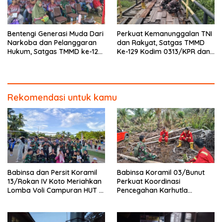
Bentengi Generasi Muda Dari
Perkuat Kemanunggalan TNI
Narkoba dan Pelanggaran
dan Rakyat, Satgas TMMD
Hukum, Satgas TMMD ke-129
Ke-129 Kodim 0313/KPR dan
Kodim 0313/KPR Gelar
Warga Gotong -Royong
Penyuluhan di Pangkalan
Perbaiki Jembatan jalan
Terap
Desa
Rekomendasi untuk kamu
Babinsa dan Persit Koramil
Babinsa Koramil 03/Bunut
13/Rokan IV Koto Meriahkan
Perkuat Koordinasi
Lomba Voli Campuran HUT RI
Pencegahan Karhutla
Ke-81 di Desa Pendalian
Bersama Tim Pemadam di
Desa Sungai Buluh