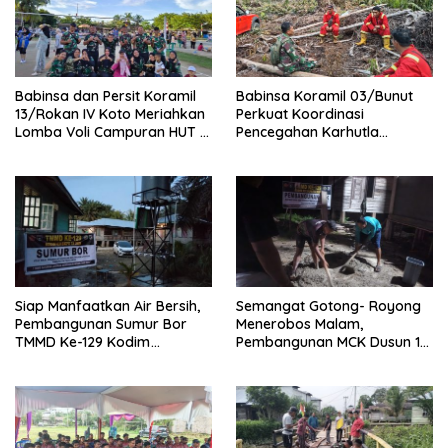
Babinsa dan Persit Koramil
Babinsa Koramil 03/Bunut
13/Rokan IV Koto Meriahkan
Perkuat Koordinasi
Lomba Voli Campuran HUT RI
Pencegahan Karhutla
Ke-81 di Desa Pendalian
Bersama Tim Pemadam di
Desa Sungai Buluh
Siap Manfaatkan Air Bersih,
Semangat Gotong- Royong
Pembangunan Sumur Bor
Menerobos Malam,
TMMD Ke-129 Kodim
Pembangunan MCK Dusun 1
0313/KPR di Musholla Alfaizin
Terus Dipacu
Rampung 100 Persen