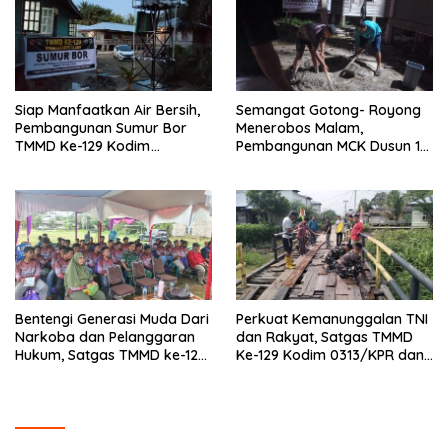
Siap Manfaatkan Air Bersih,
Semangat Gotong- Royong
Pembangunan Sumur Bor
Menerobos Malam,
TMMD Ke-129 Kodim
Pembangunan MCK Dusun 1
0313/KPR di Musholla Alfaizin
Terus Dipacu
Rampung 100 Persen
Bentengi Generasi Muda Dari
Perkuat Kemanunggalan TNI
Narkoba dan Pelanggaran
dan Rakyat, Satgas TMMD
Hukum, Satgas TMMD ke-129
Ke-129 Kodim 0313/KPR dan
Kodim 0313/KPR Gelar
Warga Gotong -Royong
Penyuluhan di Pangkalan
Perbaiki Jembatan jalan
Terap
Desa