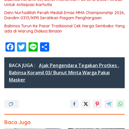
Untuk Antisipasi Karhutla
Delvi Nurfadillah Peraih Medali Emas MMA Championship 2026,
Dandim 0313/KPR Serahkan Piagam Penghargaan
Babinsa Turun Ke Pasar Tradisional Cek Harga Sembako Yang
ada di Warung Didesa Binaan
F
T
Li
S
ac
w
n
h
e
itt
e
ar
BACA JUGA :
Ajak Pengendara Tegakan Protkes ,
b
er
e
Babinsa Koramil 03/ Bunut Minta Warga Pakai
Masker
o
o
k
Baca Juga