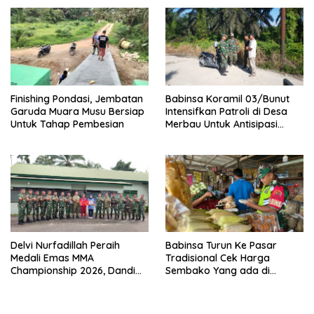
Pengecatan Wiremesh
Finishing Pondasi, Jembatan
Babinsa Koramil 03/Bunut
Garuda Muara Musu Bersiap
Intensifkan Patroli di Desa
Untuk Tahap Pembesian
Merbau Untuk Antisipasi
Karhutla
Delvi Nurfadillah Peraih
Babinsa Turun Ke Pasar
Medali Emas MMA
Tradisional Cek Harga
Championship 2026, Dandim
Sembako Yang ada di
0313/KPR Serahkan Piagam
Warung Didesa Binaan
Penghargaan