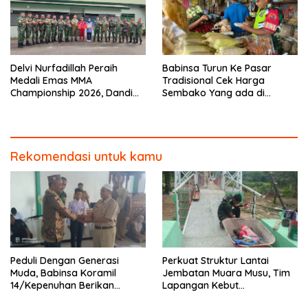
Delvi Nurfadillah Peraih
Babinsa Turun Ke Pasar
Medali Emas MMA
Tradisional Cek Harga
Championship 2026, Dandim
Sembako Yang ada di
0313/KPR Serahkan Piagam
Warung Didesa Binaan
Penghargaan
Rekomendasi untuk kamu
Peduli Dengan Generasi
Perkuat Struktur Lantai
Muda, Babinsa Koramil
Jembatan Muara Musu, Tim
14/Kepenuhan Berikan
Lapangan Kebut
Sosialisasi Bahaya Narkoba
Pemasangan dan