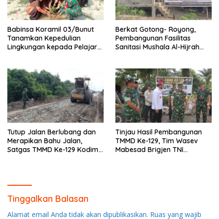
Babinsa Koramil 03/Bunut
Berkat Gotong- Royong,
Tanamkan Kepedulian
Pembangunan Fasilitas
Lingkungan kepada Pelajar
Sanitasi Mushala Al-Hijrah
Melalui Aksi Penanaman
Pangkalan Terap Dekati
Pohon
Tahap Akhir
Tutup Jalan Berlubang dan
Tinjau Hasil Pembangunan
Merapikan Bahu Jalan,
TMMD Ke-129, Tim Wasev
Satgas TMMD Ke-129 Kodim
Mabesad Brigjen TNI
0313/KPR Dipacu Hingga
Zulfirman Chaniago, S.I.P.,
Jembatan T. Tahal
M.Han Evaluasi Sasaran Fisik
Tinggalkan Balasan
Alamat email Anda tidak akan dipublikasikan.
Ruas yang wajib