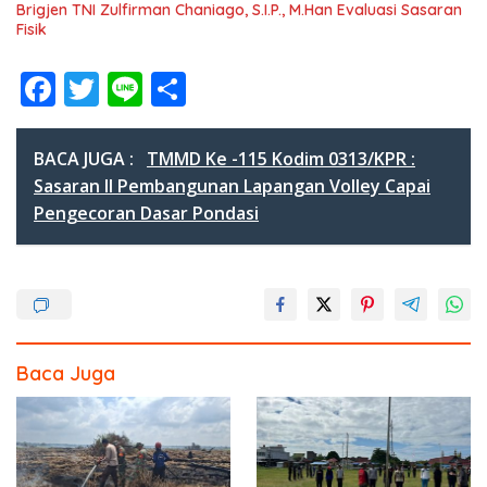
Brigjen TNI Zulfirman Chaniago, S.I.P., M.Han Evaluasi Sasaran
Fisik
F
T
Li
S
ac
w
n
h
e
itt
e
ar
BACA JUGA :
TMMD Ke -115 Kodim 0313/KPR :
b
er
e
Sasaran II Pembangunan Lapangan Volley Capai
Pengecoran Dasar Pondasi
o
o
k
Baca Juga