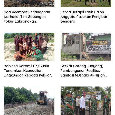
Hari Keempat Penanganan
Serda Jefrijal Latih Calon
Karhutla, Tim Gabungan
Anggota Pasukan Pengibar
Fokus Laksanakan
Bendera
Pendinginan di Kerumutan
Babinsa Koramil 03/Bunut
Berkat Gotong- Royong,
Tanamkan Kepedulian
Pembangunan Fasilitas
Lingkungan kepada Pelajar
Sanitasi Mushala Al-Hijrah
Melalui Aksi Penanaman
Pangkalan Terap Dekati
Pohon
Tahap Akhir