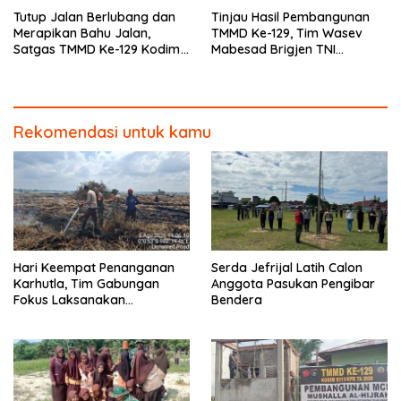
Tutup Jalan Berlubang dan
Tinjau Hasil Pembangunan
Merapikan Bahu Jalan,
TMMD Ke-129, Tim Wasev
Satgas TMMD Ke-129 Kodim
Mabesad Brigjen TNI
0313/KPR Dipacu Hingga
Zulfirman Chaniago, S.I.P.,
Jembatan T. Tahal
M.Han Evaluasi Sasaran Fisik
Rekomendasi untuk kamu
Hari Keempat Penanganan
Serda Jefrijal Latih Calon
Karhutla, Tim Gabungan
Anggota Pasukan Pengibar
Fokus Laksanakan
Bendera
Pendinginan di Kerumutan