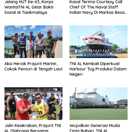
Jelang HUT Ke-63, Korps
Kasal Terima Courtesy Call
WanitaTNI AL Gelar Bakti
Chief Of The Naval Staff
Sosial di Tasikmalaya
Indian Navy Di Markas Besar
Angkatan Laut
Aksi Heroik Prajurit Marinir,
TNI AL Kembali Diperkuat
Cokok Pencuri di Tengah Laut
Harbour Tug Produksi Dalam
Negeri
Jalin Keakraban, Prajurit TNI
Wujudkan Generasi Muda
AL Olahraga Bersama
Cinta Bahari, TNI AL