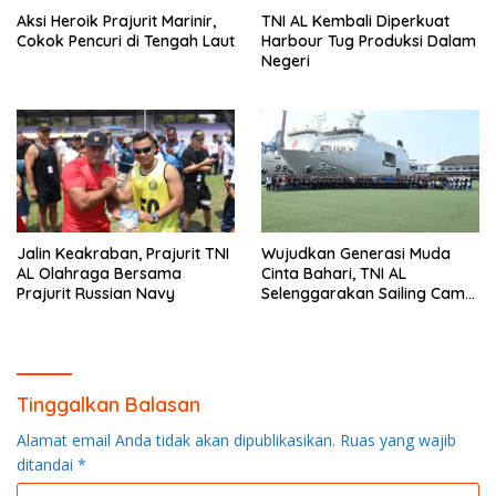
Aksi Heroik Prajurit Marinir,
TNI AL Kembali Diperkuat
Cokok Pencuri di Tengah Laut
Harbour Tug Produksi Dalam
Negeri
Jalin Keakraban, Prajurit TNI
Wujudkan Generasi Muda
AL Olahraga Bersama
Cinta Bahari, TNI AL
Prajurit Russian Navy
Selenggarakan Sailing Camp
Dengan KRI Semarang-594
Tinggalkan Balasan
Alamat email Anda tidak akan dipublikasikan.
Ruas yang wajib
ditandai
*