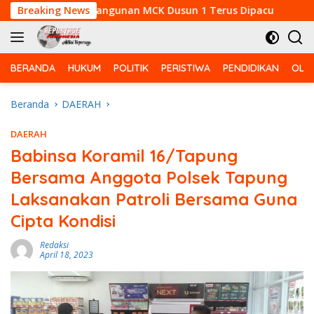
Langsung
am, Pembangunan MCK Dusun 1 Terus Dipacu
Breaking News
Benteng
ke
konten
BERANDA
HUKUM
POLITIK
PERISTIWA
PENDIDIKAN
OLA
Beranda
DAERAH
DAERAH
Babinsa Koramil 16/Tapung
Bersama Anggota Polsek Tapung
Laksanakan Patroli Bersama Guna
Cipta Kondisi
Redaksi
April 18, 2023