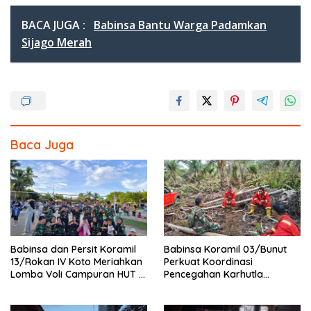
ac
w
n
h
e
itt
e
ar
BACA JUGA :
Babinsa Bantu Warga Padamkan
b
er
e
Sijago Merah
o
o
k
Baca Juga
Babinsa dan Persit Koramil
Babinsa Koramil 03/Bunut
13/Rokan IV Koto Meriahkan
Perkuat Koordinasi
Lomba Voli Campuran HUT RI
Pencegahan Karhutla
Ke-81 di Desa Pendalian
Bersama Tim Pemadam di
Desa Sungai Buluh