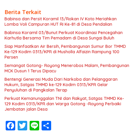
Berita Terkait
Babinsa dan Persit Koramil 13/Rokan IV Koto Meriahkan
Lomba Voli Campuran HUT RI Ke-81 di Desa Pendalian
Babinsa Koramil 03/Bunut Perkuat Koordinasi Pencegahan
Karhutla Bersama Tim Pemadam di Desa Sungai Buluh
Siap Manfaatkan Air Bersih, Pembangunan Sumur Bor TMMD
Ke-129 Kodim 0313/KPR di Musholla Alfaizin Rampung 100
Persen
Semangat Gotong- Royong Menerobos Malam, Pembangunan
MCK Dusun 1 Terus Dipacu
Bentengi Generasi Muda Dari Narkoba dan Pelanggaran
Hukum, Satgas TMMD ke-129 Kodim 0313/KPR Gelar
Penyuluhan di Pangkalan Terap
Perkuat Kemanunggalan TNI dan Rakyat, Satgas TMMD Ke-
129 Kodim 0313/KPR dan Warga Gotong -Royong Perbaiki
Jembatan jalan Desa
F
T
Li
S