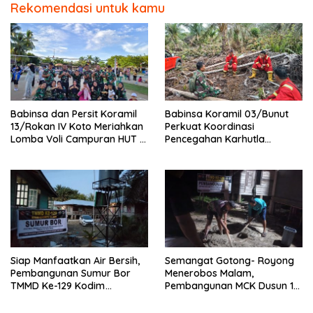
Rekomendasi untuk kamu
Babinsa dan Persit Koramil
Babinsa Koramil 03/Bunut
13/Rokan IV Koto Meriahkan
Perkuat Koordinasi
Lomba Voli Campuran HUT RI
Pencegahan Karhutla
Ke-81 di Desa Pendalian
Bersama Tim Pemadam di
Desa Sungai Buluh
Siap Manfaatkan Air Bersih,
Semangat Gotong- Royong
Pembangunan Sumur Bor
Menerobos Malam,
TMMD Ke-129 Kodim
Pembangunan MCK Dusun 1
0313/KPR di Musholla Alfaizin
Terus Dipacu
Rampung 100 Persen