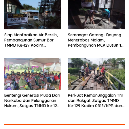
Siap Manfaatkan Air Bersih,
Semangat Gotong- Royong
Pembangunan Sumur Bor
Menerobos Malam,
TMMD Ke-129 Kodim
Pembangunan MCK Dusun 1
0313/KPR di Musholla Alfaizin
Terus Dipacu
Rampung 100 Persen
Bentengi Generasi Muda Dari
Perkuat Kemanunggalan TNI
Narkoba dan Pelanggaran
dan Rakyat, Satgas TMMD
Hukum, Satgas TMMD ke-129
Ke-129 Kodim 0313/KPR dan
Kodim 0313/KPR Gelar
Warga Gotong -Royong
Penyuluhan di Pangkalan
Perbaiki Jembatan jalan
Terap
Desa