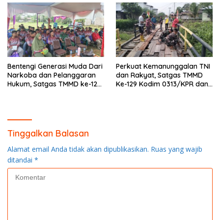
Bentengi Generasi Muda Dari
Perkuat Kemanunggalan TNI
Narkoba dan Pelanggaran
dan Rakyat, Satgas TMMD
Hukum, Satgas TMMD ke-129
Ke-129 Kodim 0313/KPR dan
Kodim 0313/KPR Gelar
Warga Gotong -Royong
Penyuluhan di Pangkalan
Perbaiki Jembatan jalan
Terap
Desa
Tinggalkan Balasan
Alamat email Anda tidak akan dipublikasikan.
Ruas yang wajib
ditandai
*