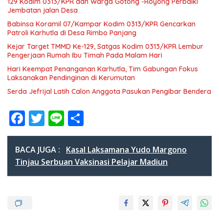
129 Kodim 0313/KPR dan Warga Gotong -Royong Perbaiki
Jembatan jalan Desa
Babinsa Koramil 07/Kampar Kodim 0313/KPR Gencarkan
Patroli Karhutla di Desa Rimbo Panjang
Kejar Target TMMD Ke-129, Satgas Kodim 0313/KPR Lembur
Pengerjaan Rumah Ibu Timah Pada Malam Hari
Hari Keempat Penanganan Karhutla, Tim Gabungan Fokus
Laksanakan Pendinginan di Kerumutan
Serda Jefrijal Latih Calon Anggota Pasukan Pengibar Bendera
F
T
Li
S
ac
w
n
h
e
itt
e
ar
BACA JUGA :
Kasal Laksamana Yudo Margono
b
er
e
Tinjau Serbuan Vaksinasi Pelajar Madiun
o
o
k