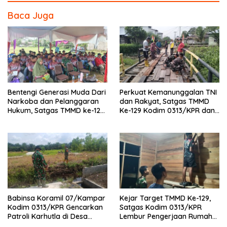
Baca Juga
Bentengi Generasi Muda Dari
Perkuat Kemanunggalan TNI
Narkoba dan Pelanggaran
dan Rakyat, Satgas TMMD
Hukum, Satgas TMMD ke-129
Ke-129 Kodim 0313/KPR dan
Kodim 0313/KPR Gelar
Warga Gotong -Royong
Penyuluhan di Pangkalan
Perbaiki Jembatan jalan
Terap
Desa
Babinsa Koramil 07/Kampar
Kejar Target TMMD Ke-129,
Kodim 0313/KPR Gencarkan
Satgas Kodim 0313/KPR
Patroli Karhutla di Desa
Lembur Pengerjaan Rumah
Rimbo Panjang
Ibu Timah Pada Malam Hari