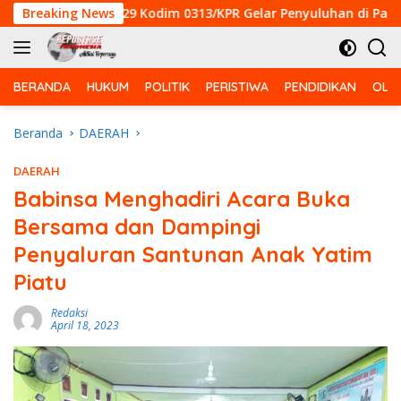
Langsung
MMD ke-129 Kodim 0313/KPR Gelar Penyuluhan di Pangkalan Te
Breaking News
ke
konten
BERANDA
HUKUM
POLITIK
PERISTIWA
PENDIDIKAN
OLA
Beranda
DAERAH
DAERAH
Babinsa Menghadiri Acara Buka
Bersama dan Dampingi
Penyaluran Santunan Anak Yatim
Piatu
Redaksi
April 18, 2023