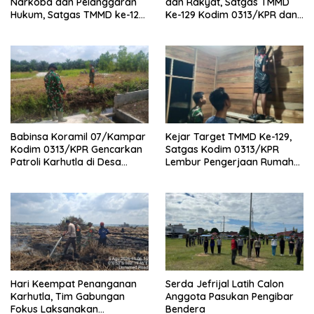
Narkoba dan Pelanggaran
dan Rakyat, Satgas TMMD
Hukum, Satgas TMMD ke-129
Ke-129 Kodim 0313/KPR dan
Kodim 0313/KPR Gelar
Warga Gotong -Royong
Penyuluhan di Pangkalan
Perbaiki Jembatan jalan
Terap
Desa
Babinsa Koramil 07/Kampar
Kejar Target TMMD Ke-129,
Kodim 0313/KPR Gencarkan
Satgas Kodim 0313/KPR
Patroli Karhutla di Desa
Lembur Pengerjaan Rumah
Rimbo Panjang
Ibu Timah Pada Malam Hari
Hari Keempat Penanganan
Serda Jefrijal Latih Calon
Karhutla, Tim Gabungan
Anggota Pasukan Pengibar
Fokus Laksanakan
Bendera