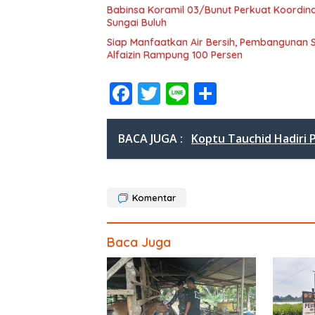
Babinsa Koramil 03/Bunut Perkuat Koordi
Sungai Buluh
Siap Manfaatkan Air Bersih, Pembangunan 
Alfaizin Rampung 100 Persen
F
T
Li
S
ac
w
n
h
e
itt
e
ar
BACA JUGA :
Koptu Tauchid Hadiri
b
er
e
o
o
Komentar
k
Baca Juga