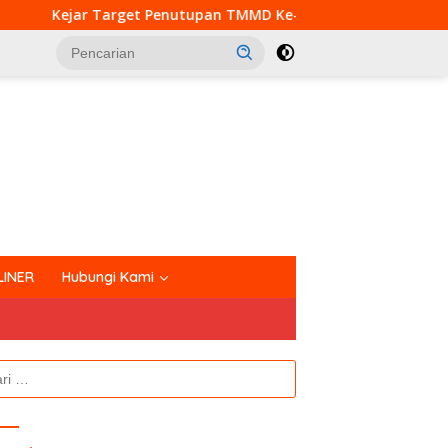
enutupan TMMD Ke-129, Satgas Kodim 0313/KPR Kebut Pembang
tutup
LINER
Hubungi Kami
k: