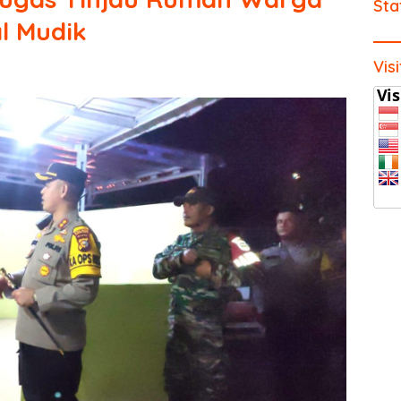
Sta
l Mudik
Vis