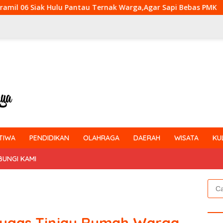
tau Ternak Warga,Agar Sapi Bebas PMK
Kejar Target P
TIWA
PENDIDIKAN
OLAHRAGA
DAERAH
WISATA
KU
BUNGI KAMI
Cari
untu
etugas Tinjau Rumah Warga