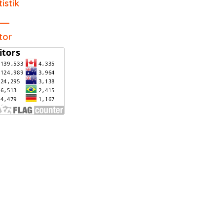
tistik
itor