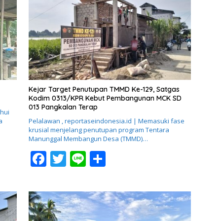
Kejar Target Penutupan TMMD Ke-129, Satgas
Kodim 0313/KPR Kebut Pembangunan MCK SD
013 Pangkalan Terap
hui
a
Pelalawan , reportaseindonesia.id | Memasuki fase
krusial menjelang penutupan program Tentara
Manunggal Membangun Desa (TMMD)…
F
T
Li
S
ac
w
n
h
e
itt
e
ar
b
er
e