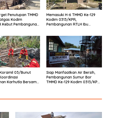
arget Penutupan TMMD
Memasuki H-6 TMMD Ke-129
Satgas Kodim
Kodim 0313/KPR,
R Kebut Pembangunan
Pembangunan RTLH Ibu
13 Pangkalan Terap
Asmawati Masuki Tahap
Finishing dan Pengecatan
Koramil 03/Bunut
Siap Manfaatkan Air Bersih,
Koordinasi
Pembangunan Sumur Bor
han Karhutla Bersama
TMMD Ke-129 Kodim 0313/KPR
adam di Desa Sungai
di Musholla Alfaizin Rampung
100 Persen