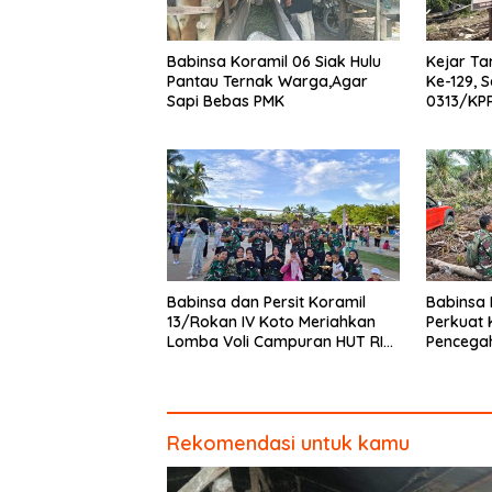
Babinsa Koramil 06 Siak Hulu
Kejar T
Pantau Ternak Warga,Agar
Ke-129, 
Sapi Bebas PMK
0313/KP
MCK SD 0
Babinsa dan Persit Koramil
Babinsa 
13/Rokan IV Koto Meriahkan
Perkuat 
Lomba Voli Campuran HUT RI
Pencega
Ke-81 di Desa Pendalian
Tim Pem
Buluh
Rekomendasi untuk kamu