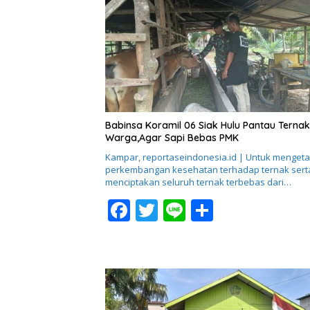
Babinsa Koramil 06 Siak Hulu Pantau Ternak
Warga,Agar Sapi Bebas PMK
Kampar, reportaseindonesia.id | Untuk mengeta
perkembangan kesehatan terhadap ternak sert
menciptakan seluruh ternak terbebas dari…
F
T
Li
S
ac
w
n
h
e
itt
e
ar
b
er
e
o