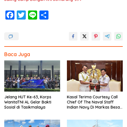
F
T
Li
S
ac
w
n
h
e
itt
e
ar
b
er
e
o
Baca Juga
o
k
Jelang HUT Ke-63, Korps
Kasal Terima Courtesy Call
WanitaTNI AL Gelar Bakti
Chief Of The Naval Staff
Sosial di Tasikmalaya
Indian Navy Di Markas Besar
Angkatan Laut