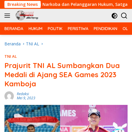
Langsung
 Muda Dari Narkoba dan Pelanggaran Hukum, Satgas TMMD ke-1
Breaking News
ke
konten
BERANDA
HUKUM
POLITIK
PERISTIWA
PENDIDIKAN
OLA
Beranda
TNI AL
TNI AL
Prajurit TNI AL Sumbangkan Dua
Medali di Ajang SEA Games 2023
Kamboja
Redaksi
Mei 9, 2023