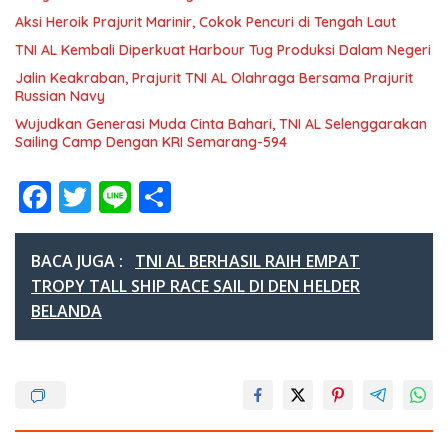
Aksi Heroik Prajurit Marinir, Cokok Pencuri di Tengah Laut
TNI AL Kembali Diperkuat Harbour Tug Produksi Dalam Negeri
Jalin Keakraban, Prajurit TNI AL Olahraga Bersama Prajurit
Russian Navy
Wujudkan Generasi Muda Cinta Bahari, TNI AL Selenggarakan
Sailing Camp Dengan KRI Semarang-594
F
T
Li
S
ac
w
n
h
e
itt
e
ar
BACA JUGA :
TNI AL BERHASIL RAIH EMPAT
b
er
e
TROPY TALL SHIP RACE SAIL DI DEN HELDER
BELANDA
o
o
k