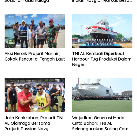
Sosial di Tasikmalaya
Indian Navy Di Markas Besar
Angkatan Laut
Aksi Heroik Prajurit Marinir,
TNI AL Kembali Diperkuat
Cokok Pencuri di Tengah Laut
Harbour Tug Produksi Dalam
Negeri
Jalin Keakraban, Prajurit TNI
Wujudkan Generasi Muda
AL Olahraga Bersama
Cinta Bahari, TNI AL
Prajurit Russian Navy
Selenggarakan Sailing Camp
Dengan KRI Semarang-594