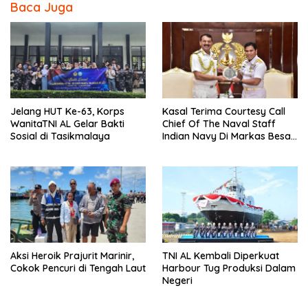
Baca Juga
Jelang HUT Ke-63, Korps
Kasal Terima Courtesy Call
WanitaTNI AL Gelar Bakti
Chief Of The Naval Staff
Sosial di Tasikmalaya
Indian Navy Di Markas Besar
Angkatan Laut
Aksi Heroik Prajurit Marinir,
TNI AL Kembali Diperkuat
Cokok Pencuri di Tengah Laut
Harbour Tug Produksi Dalam
Negeri