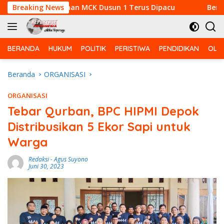
Langsung
mbangunan MCK Dusun 1 Terus Dipacu
Breaking News
Bentengi Gene
ke
konten
BERANDA
HUKUM
POLITIK
PERISTIWA
PENDIDIKAN
OLA
Beranda
ORGANISASI
ORGANISASI
Tebar Qurban, BPC HIPMI Depok
Distribusikan 5 Ekor Sapi untuk
Warga
Redaksi
-
Agus Suyono
Juni 30, 2023