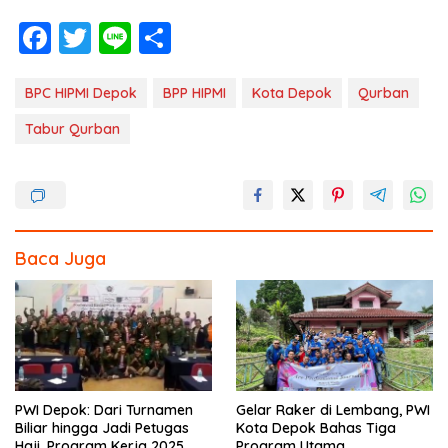
F
T
Li
S
ac
w
n
h
e
itt
e
ar
BPC HIPMI Depok
BPP HIPMI
Kota Depok
Qurban
b
er
e
Tabur Qurban
o
o
k
Baca Juga
PWI Depok: Dari Turnamen
Gelar Raker di Lembang, PWI
Biliar hingga Jadi Petugas
Kota Depok Bahas Tiga
Haji, Program Kerja 2025
Program Utama