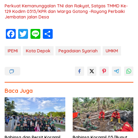
Perkuat Kemanunggalan TNI dan Rakyat, Satgas TMMD Ke-
129 Kodim 0313/KPR dan Warga Gotong -Royong Perbaiki
Jembatan jalan Desa
F
T
Li
S
ac
w
n
h
e
itt
e
ar
IPEMI
Kota Depok
Pegadaian Syariah
UMKM
b
er
e
o
o
k
Baca Juga
Babinsa dan Persit Koramil
Babinsa Koramil 03/Bunut