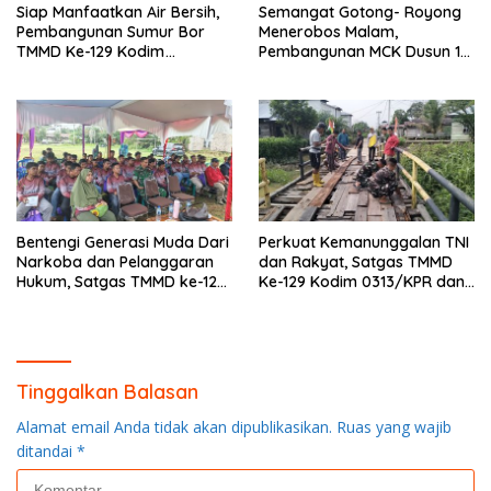
Siap Manfaatkan Air Bersih,
Semangat Gotong- Royong
Pembangunan Sumur Bor
Menerobos Malam,
TMMD Ke-129 Kodim
Pembangunan MCK Dusun 1
0313/KPR di Musholla Alfaizin
Terus Dipacu
Rampung 100 Persen
Bentengi Generasi Muda Dari
Perkuat Kemanunggalan TNI
Narkoba dan Pelanggaran
dan Rakyat, Satgas TMMD
Hukum, Satgas TMMD ke-129
Ke-129 Kodim 0313/KPR dan
Kodim 0313/KPR Gelar
Warga Gotong -Royong
Penyuluhan di Pangkalan
Perbaiki Jembatan jalan
Terap
Desa
Tinggalkan Balasan
Alamat email Anda tidak akan dipublikasikan.
Ruas yang wajib
ditandai
*