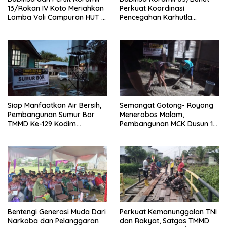
13/Rokan IV Koto Meriahkan
Perkuat Koordinasi
Lomba Voli Campuran HUT RI
Pencegahan Karhutla
Ke-81 di Desa Pendalian
Bersama Tim Pemadam di
Desa Sungai Buluh
Siap Manfaatkan Air Bersih,
Semangat Gotong- Royong
Pembangunan Sumur Bor
Menerobos Malam,
TMMD Ke-129 Kodim
Pembangunan MCK Dusun 1
0313/KPR di Musholla Alfaizin
Terus Dipacu
Rampung 100 Persen
Bentengi Generasi Muda Dari
Perkuat Kemanunggalan TNI
Narkoba dan Pelanggaran
dan Rakyat, Satgas TMMD