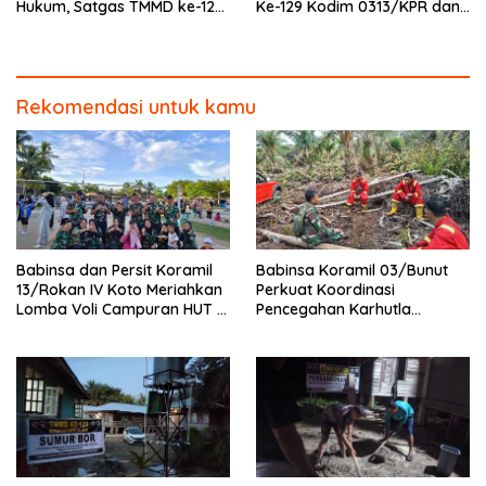
Hukum, Satgas TMMD ke-129
Ke-129 Kodim 0313/KPR dan
Kodim 0313/KPR Gelar
Warga Gotong -Royong
Penyuluhan di Pangkalan
Perbaiki Jembatan jalan
Terap
Desa
Rekomendasi untuk kamu
Babinsa dan Persit Koramil
Babinsa Koramil 03/Bunut
13/Rokan IV Koto Meriahkan
Perkuat Koordinasi
Lomba Voli Campuran HUT RI
Pencegahan Karhutla
Ke-81 di Desa Pendalian
Bersama Tim Pemadam di
Desa Sungai Buluh