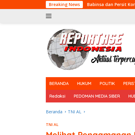
Langsung
Babinsa dan Persit Koramil 13/Rokan IV 
Breaking News
ke
konten
tutup
BERANDA
HUKUM
POLITIK
PERIS
Redaksi
PEDOMAN MEDIA SIBER
HU
Beranda
TNI AL
TNI AL
Melihat Pengamanan 