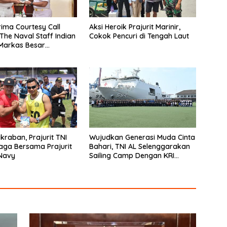
rima Courtesy Call
Aksi Heroik Prajurit Marinir,
 The Naval Staff Indian
Cokok Pencuri di Tengah Laut
Markas Besar
n Laut
kraban, Prajurit TNI
Wujudkan Generasi Muda Cinta
aga Bersama Prajurit
Bahari, TNI AL Selenggarakan
Navy
Sailing Camp Dengan KRI
Semarang-594