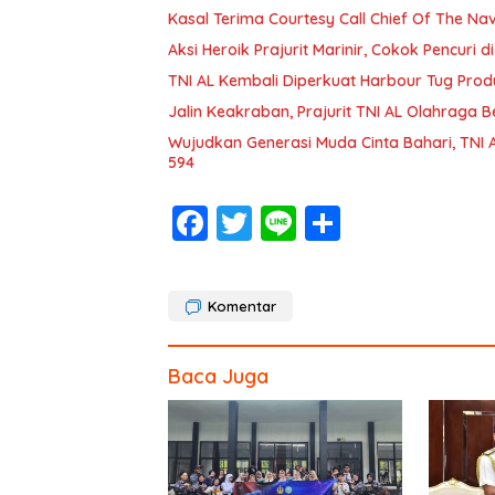
Kasal Terima Courtesy Call Chief Of The Na
Aksi Heroik Prajurit Marinir, Cokok Pencuri d
TNI AL Kembali Diperkuat Harbour Tug Prod
Jalin Keakraban, Prajurit TNI AL Olahraga 
Wujudkan Generasi Muda Cinta Bahari, TNI
594
F
T
Li
S
ac
w
n
h
e
itt
e
ar
Komentar
b
er
e
o
Baca Juga
o
k