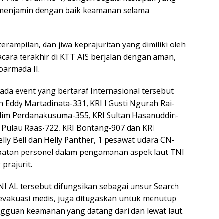
sa menjamin dengan baik keamanan selama
erampilan, dan jiwa keprajuritan yang dimiliki oleh
 acara terakhir di KTT AIS berjalan dengan aman,
oarmada II.
ada event yang bertaraf Internasional tersebut
n Eddy Martadinata-331, KRI I Gusti Ngurah Rai-
alim Perdanakusuma-355, KRI Sultan Hasanuddin-
I Pulau Raas-722, KRI Bontang-907 dan KRI
lly Bell dan Helly Panther, 1 pesawat udara CN-
rlibatan personel dalam pengamanan aspek laut TNI
prajurit.
I AL tersebut difungsikan sebagai unsur Search
 evakuasi medis, juga ditugaskan untuk menutup
guan keamanan yang datang dari dan lewat laut.