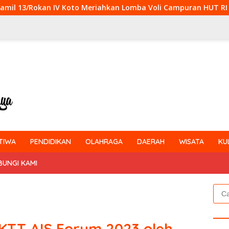
Koto Meriahkan Lomba Voli Campuran HUT RI Ke-81 di Desa Pend
TIWA
PENDIDIKAN
OLAHRAGA
DAERAH
WISATA
KU
BUNGI KAMI
Cari
untu
KTT AIS Forum 2023 oleh