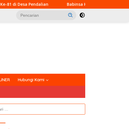
alian
Babinsa Koramil 03/Bunut Perkuat Koordinasi P
tutup
LINER
Hubungi Kami
k: