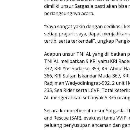
dimiliki unsur Satgasla pasti akan bi
berlangsungnya acara.
“Saya sangat yakin dengan dedikasi, ket
setiap prajurit saya, dapat menjadikan
tertib, serta terkendali”, ungkap Pangk
Adapun unsur TNI AL yang dilibatkan p
TNI AL melibatkan 9 KRI yaitu KRI Rade
332, KRI Yos Sudarso-353, KRI Abdul H
366, KRI Sultan Iskandar Muda-367, KR
Radjiman Wedyodiningrat-992, 2 unit He
235, Sea Rider serta LCVP. Total kete
AL mengerahkan sebanyak 5.336 orang 
Secara komprehensif unsur Satgasla TN
and Rescue (SAR), evakuasi tamu VVIP,
peluang penyusupan ancaman dan gang