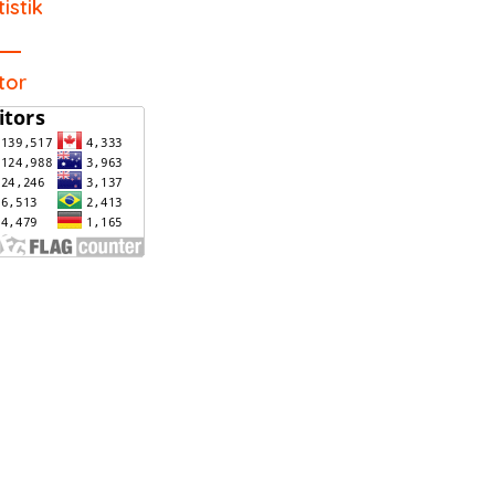
tistik
itor