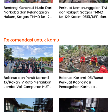
Bentengi Generasi Muda Dari
Perkuat Kemanunggalan TNI
Narkoba dan Pelanggaran
dan Rakyat, Satgas TMMD
Hukum, Satgas TMMD ke-129
Ke-129 Kodim 0313/KPR dan
Kodim 0313/KPR Gelar
Warga Gotong -Royong
Penyuluhan di Pangkalan
Perbaiki Jembatan jalan
Terap
Desa
Rekomendasi untuk kamu
Babinsa dan Persit Koramil
Babinsa Koramil 03/Bunut
13/Rokan IV Koto Meriahkan
Perkuat Koordinasi
Lomba Voli Campuran HUT RI
Pencegahan Karhutla
Ke-81 di Desa Pendalian
Bersama Tim Pemadam di
Desa Sungai Buluh