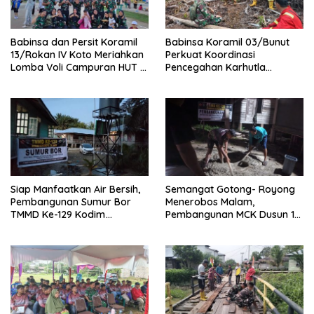
Babinsa dan Persit Koramil
Babinsa Koramil 03/Bunut
13/Rokan IV Koto Meriahkan
Perkuat Koordinasi
Lomba Voli Campuran HUT RI
Pencegahan Karhutla
Ke-81 di Desa Pendalian
Bersama Tim Pemadam di
Desa Sungai Buluh
Siap Manfaatkan Air Bersih,
Semangat Gotong- Royong
Pembangunan Sumur Bor
Menerobos Malam,
TMMD Ke-129 Kodim
Pembangunan MCK Dusun 1
0313/KPR di Musholla Alfaizin
Terus Dipacu
Rampung 100 Persen