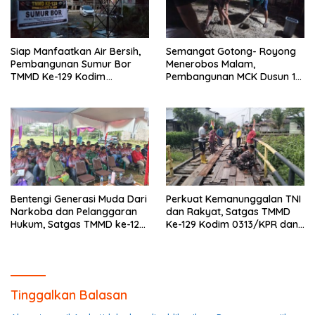
Siap Manfaatkan Air Bersih,
Semangat Gotong- Royong
Pembangunan Sumur Bor
Menerobos Malam,
TMMD Ke-129 Kodim
Pembangunan MCK Dusun 1
0313/KPR di Musholla Alfaizin
Terus Dipacu
Rampung 100 Persen
Bentengi Generasi Muda Dari
Perkuat Kemanunggalan TNI
Narkoba dan Pelanggaran
dan Rakyat, Satgas TMMD
Hukum, Satgas TMMD ke-129
Ke-129 Kodim 0313/KPR dan
Kodim 0313/KPR Gelar
Warga Gotong -Royong
Penyuluhan di Pangkalan
Perbaiki Jembatan jalan
Terap
Desa
Tinggalkan Balasan