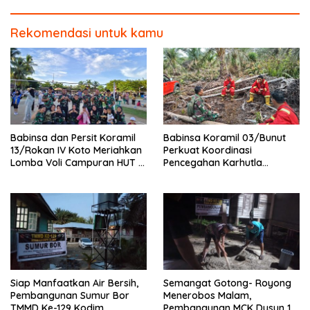
Terap
Desa
Rekomendasi untuk kamu
Babinsa dan Persit Koramil
Babinsa Koramil 03/Bunut
13/Rokan IV Koto Meriahkan
Perkuat Koordinasi
Lomba Voli Campuran HUT RI
Pencegahan Karhutla
Ke-81 di Desa Pendalian
Bersama Tim Pemadam di
Desa Sungai Buluh
Siap Manfaatkan Air Bersih,
Semangat Gotong- Royong
Pembangunan Sumur Bor
Menerobos Malam,
TMMD Ke-129 Kodim
Pembangunan MCK Dusun 1