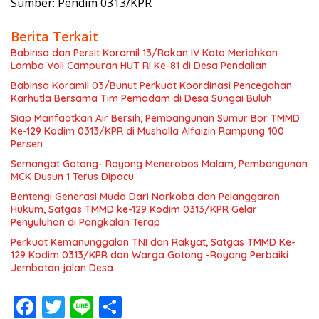
Sumber: Pendim 0313/KPR
Berita Terkait
Babinsa dan Persit Koramil 13/Rokan IV Koto Meriahkan
Lomba Voli Campuran HUT RI Ke-81 di Desa Pendalian
Babinsa Koramil 03/Bunut Perkuat Koordinasi Pencegahan
Karhutla Bersama Tim Pemadam di Desa Sungai Buluh
Siap Manfaatkan Air Bersih, Pembangunan Sumur Bor TMMD
Ke-129 Kodim 0313/KPR di Musholla Alfaizin Rampung 100
Persen
Semangat Gotong- Royong Menerobos Malam, Pembangunan
MCK Dusun 1 Terus Dipacu
Bentengi Generasi Muda Dari Narkoba dan Pelanggaran
Hukum, Satgas TMMD ke-129 Kodim 0313/KPR Gelar
Penyuluhan di Pangkalan Terap
Perkuat Kemanunggalan TNI dan Rakyat, Satgas TMMD Ke-
129 Kodim 0313/KPR dan Warga Gotong -Royong Perbaiki
Jembatan jalan Desa
F
T
Li
S