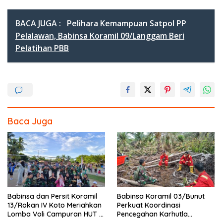
ac
w
n
h
e
itt
e
ar
BACA JUGA :
Pelihara Kemampuan Satpol PP
b
er
e
Pelalawan, Babinsa Koramil 09/Langgam Beri
Pelatihan PBB
o
o
k
Baca Juga
Babinsa dan Persit Koramil
Babinsa Koramil 03/Bunut
13/Rokan IV Koto Meriahkan
Perkuat Koordinasi
Lomba Voli Campuran HUT RI
Pencegahan Karhutla