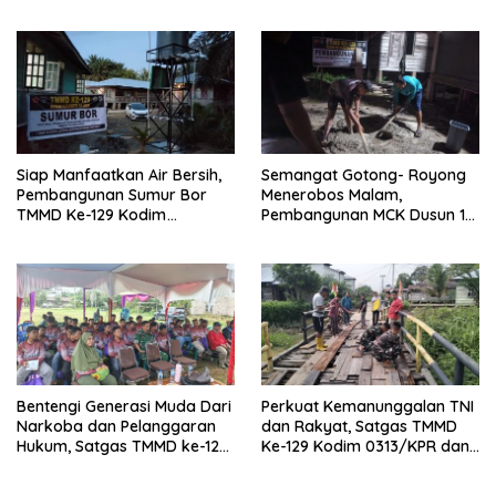
Ke-81 di Desa Pendalian
Bersama Tim Pemadam di
Desa Sungai Buluh
Siap Manfaatkan Air Bersih,
Semangat Gotong- Royong
Pembangunan Sumur Bor
Menerobos Malam,
TMMD Ke-129 Kodim
Pembangunan MCK Dusun 1
0313/KPR di Musholla Alfaizin
Terus Dipacu
Rampung 100 Persen
Bentengi Generasi Muda Dari
Perkuat Kemanunggalan TNI
Narkoba dan Pelanggaran
dan Rakyat, Satgas TMMD
Hukum, Satgas TMMD ke-129
Ke-129 Kodim 0313/KPR dan
Kodim 0313/KPR Gelar
Warga Gotong -Royong
Penyuluhan di Pangkalan
Perbaiki Jembatan jalan