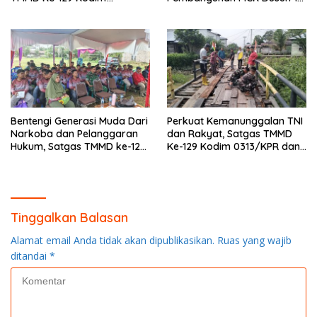
0313/KPR di Musholla Alfaizin
Terus Dipacu
Rampung 100 Persen
Bentengi Generasi Muda Dari
Perkuat Kemanunggalan TNI
Narkoba dan Pelanggaran
dan Rakyat, Satgas TMMD
Hukum, Satgas TMMD ke-129
Ke-129 Kodim 0313/KPR dan
Kodim 0313/KPR Gelar
Warga Gotong -Royong
Penyuluhan di Pangkalan
Perbaiki Jembatan jalan
Terap
Desa
Tinggalkan Balasan
Alamat email Anda tidak akan dipublikasikan.
Ruas yang wajib
ditandai
*