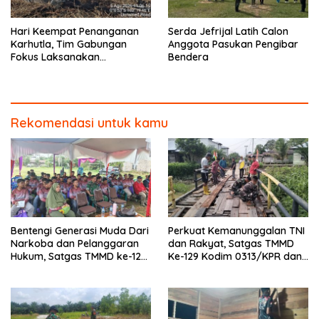
Hari Keempat Penanganan
Serda Jefrijal Latih Calon
Karhutla, Tim Gabungan
Anggota Pasukan Pengibar
Fokus Laksanakan
Bendera
Pendinginan di Kerumutan
Rekomendasi untuk kamu
Bentengi Generasi Muda Dari
Perkuat Kemanunggalan TNI
Narkoba dan Pelanggaran
dan Rakyat, Satgas TMMD
Hukum, Satgas TMMD ke-129
Ke-129 Kodim 0313/KPR dan
Kodim 0313/KPR Gelar
Warga Gotong -Royong
Penyuluhan di Pangkalan
Perbaiki Jembatan jalan
Terap
Desa