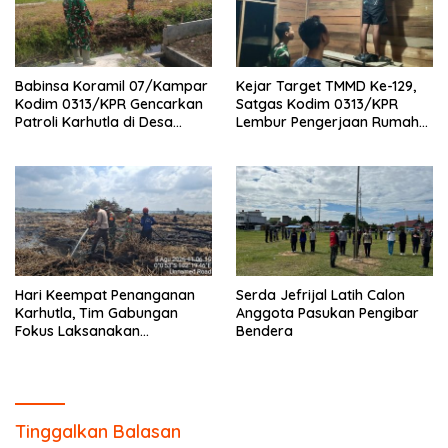
Babinsa Koramil 07/Kampar
Kejar Target TMMD Ke-129,
Kodim 0313/KPR Gencarkan
Satgas Kodim 0313/KPR
Patroli Karhutla di Desa
Lembur Pengerjaan Rumah
Rimbo Panjang
Ibu Timah Pada Malam Hari
Hari Keempat Penanganan
Serda Jefrijal Latih Calon
Karhutla, Tim Gabungan
Anggota Pasukan Pengibar
Fokus Laksanakan
Bendera
Pendinginan di Kerumutan
Tinggalkan Balasan