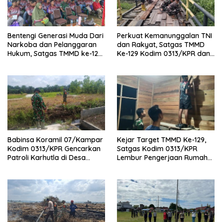
Bentengi Generasi Muda Dari
Perkuat Kemanunggalan TNI
Narkoba dan Pelanggaran
dan Rakyat, Satgas TMMD
Hukum, Satgas TMMD ke-129
Ke-129 Kodim 0313/KPR dan
Kodim 0313/KPR Gelar
Warga Gotong -Royong
Penyuluhan di Pangkalan
Perbaiki Jembatan jalan
Terap
Desa
Babinsa Koramil 07/Kampar
Kejar Target TMMD Ke-129,
Kodim 0313/KPR Gencarkan
Satgas Kodim 0313/KPR
Patroli Karhutla di Desa
Lembur Pengerjaan Rumah
Rimbo Panjang
Ibu Timah Pada Malam Hari