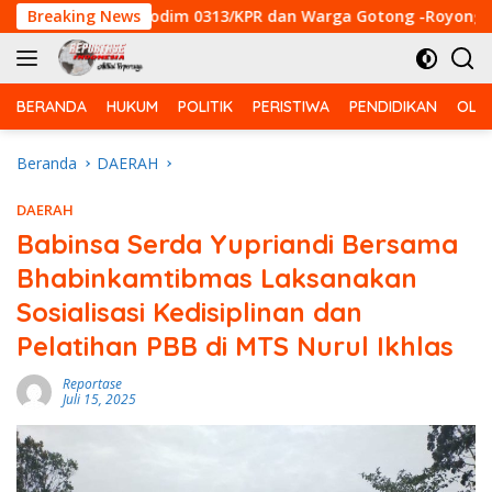
Langsung
e-129 Kodim 0313/KPR dan Warga Gotong -Royong Perbaiki Je
Breaking News
ke
konten
BERANDA
HUKUM
POLITIK
PERISTIWA
PENDIDIKAN
OLA
Beranda
DAERAH
DAERAH
Babinsa Serda Yupriandi Bersama
Bhabinkamtibmas Laksanakan
Sosialisasi Kedisiplinan dan
Pelatihan PBB di MTS Nurul Ikhlas
Reportase
Juli 15, 2025