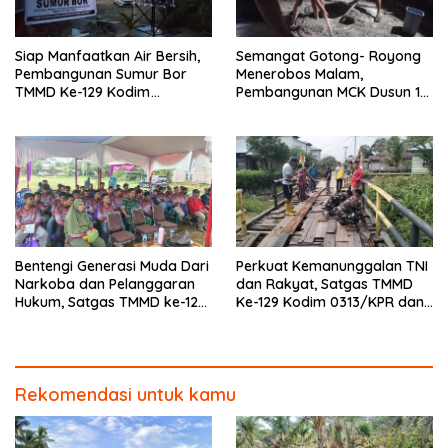
Siap Manfaatkan Air Bersih,
Semangat Gotong- Royong
Pembangunan Sumur Bor
Menerobos Malam,
TMMD Ke-129 Kodim
Pembangunan MCK Dusun 1
0313/KPR di Musholla Alfaizin
Terus Dipacu
Rampung 100 Persen
Bentengi Generasi Muda Dari
Perkuat Kemanunggalan TNI
Narkoba dan Pelanggaran
dan Rakyat, Satgas TMMD
Hukum, Satgas TMMD ke-129
Ke-129 Kodim 0313/KPR dan
Kodim 0313/KPR Gelar
Warga Gotong -Royong
Penyuluhan di Pangkalan
Perbaiki Jembatan jalan
Terap
Desa
Rekomendasi untuk kamu