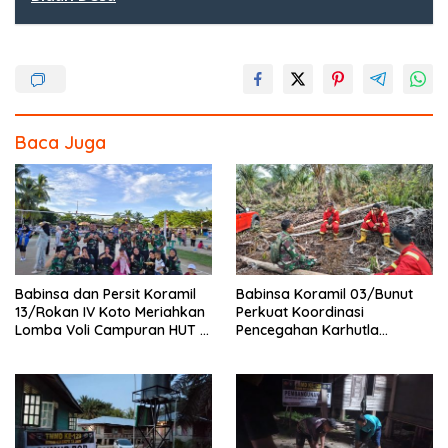
o
o
k
Baca Juga
Babinsa dan Persit Koramil
Babinsa Koramil 03/Bunut
13/Rokan IV Koto Meriahkan
Perkuat Koordinasi
Lomba Voli Campuran HUT RI
Pencegahan Karhutla
Ke-81 di Desa Pendalian
Bersama Tim Pemadam di
Desa Sungai Buluh