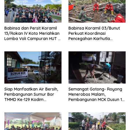
Babinsa dan Persit Koramil
Babinsa Koramil 03/Bunut
13/Rokan IV Koto Meriahkan
Perkuat Koordinasi
Lomba Voli Campuran HUT RI
Pencegahan Karhutla
Ke-81 di Desa Pendalian
Bersama Tim Pemadam di
Desa Sungai Buluh
Siap Manfaatkan Air Bersih,
Semangat Gotong- Royong
Pembangunan Sumur Bor
Menerobos Malam,
TMMD Ke-129 Kodim
Pembangunan MCK Dusun 1
0313/KPR di Musholla Alfaizin
Terus Dipacu
Rampung 100 Persen