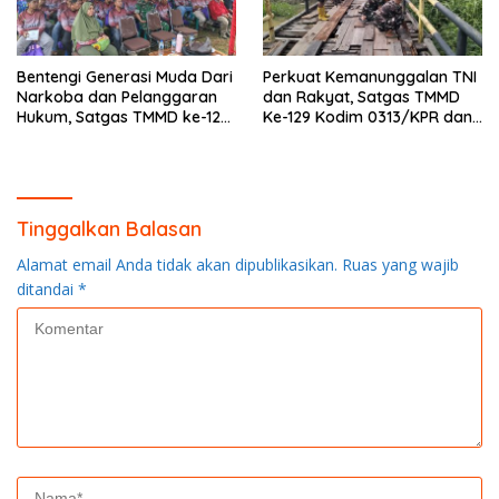
Bentengi Generasi Muda Dari
Perkuat Kemanunggalan TNI
Narkoba dan Pelanggaran
dan Rakyat, Satgas TMMD
Hukum, Satgas TMMD ke-129
Ke-129 Kodim 0313/KPR dan
Kodim 0313/KPR Gelar
Warga Gotong -Royong
Penyuluhan di Pangkalan
Perbaiki Jembatan jalan
Terap
Desa
Tinggalkan Balasan
Alamat email Anda tidak akan dipublikasikan.
Ruas yang wajib
ditandai
*