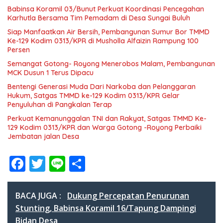
Babinsa Koramil 03/Bunut Perkuat Koordinasi Pencegahan
Karhutla Bersama Tim Pemadam di Desa Sungai Buluh
Siap Manfaatkan Air Bersih, Pembangunan Sumur Bor TMMD
Ke-129 Kodim 0313/KPR di Musholla Alfaizin Rampung 100
Persen
Semangat Gotong- Royong Menerobos Malam, Pembangunan
MCK Dusun 1 Terus Dipacu
Bentengi Generasi Muda Dari Narkoba dan Pelanggaran
Hukum, Satgas TMMD ke-129 Kodim 0313/KPR Gelar
Penyuluhan di Pangkalan Terap
Perkuat Kemanunggalan TNI dan Rakyat, Satgas TMMD Ke-
129 Kodim 0313/KPR dan Warga Gotong -Royong Perbaiki
Jembatan jalan Desa
F
T
Li
S
ac
w
n
h
e
itt
e
ar
BACA JUGA :
Dukung Percepatan Penurunan
b
er
e
Stunting, Babinsa Koramil 16/Tapung Dampingi
Bidan Desa