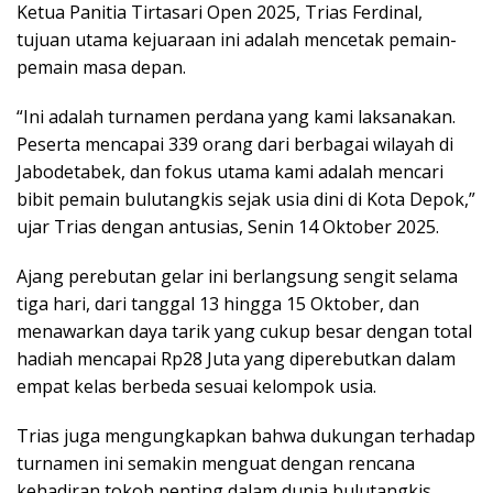
Ketua Panitia Tirtasari Open 2025, Trias Ferdinal,
tujuan utama kejuaraan ini adalah mencetak pemain-
pemain masa depan.
“Ini adalah turnamen perdana yang kami laksanakan.
Peserta mencapai 339 orang dari berbagai wilayah di
Jabodetabek, dan fokus utama kami adalah mencari
bibit pemain bulutangkis sejak usia dini di Kota Depok,”
ujar Trias dengan antusias, Senin 14 Oktober 2025.
Ajang perebutan gelar ini berlangsung sengit selama
tiga hari, dari tanggal 13 hingga 15 Oktober, dan
menawarkan daya tarik yang cukup besar dengan total
hadiah mencapai Rp28 Juta yang diperebutkan dalam
empat kelas berbeda sesuai kelompok usia.
Trias juga mengungkapkan bahwa dukungan terhadap
turnamen ini semakin menguat dengan rencana
kehadiran tokoh penting dalam dunia bulutangkis