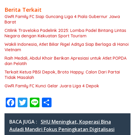
Berita Terkait
GWR Family FC Siap Guncang Liga 4 Piala Gubernur Jawa
Barat
Citilink Traveloka Padelink 2025: Lomba Padel Bintang Lintas
Negara dengan Kekuatan Sport Tourism
Wakili Indonesia, Atlet Biliar Rigel Aditya Siap Berlaga di Hanoi
Vietnam
Raih Medali, Abdul Khoir Berikan Apresiasi untuk Atlet POPDA
dan Pelatih
Terkait Ketua PBSI Depok, Broto Happy: Calon Dari Partai
Tidak Masalah
GWR Family FC Kunci Gelar Juara Liga 4 Depok
F
T
Li
S
ac
w
n
h
e
itt
e
ar
BACA JUGA :
SHU Meningkat, Koperasi Bina
b
er
e
Auladi Mandiri Fokus Peningkatan Digitalisasi