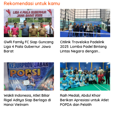
Rekomendasi untuk kamu
GWR Family FC Siap Guncang
Citilink Traveloka Padelink
Liga 4 Piala Gubernur Jawa
2025: Lomba Padel Bintang
Barat
Lintas Negara dengan
Kekuatan Sport Tourism
Wakili Indonesia, Atlet Biliar
Raih Medali, Abdul Khoir
Rigel Aditya Siap Berlaga di
Berikan Apresiasi untuk Atlet
Hanoi Vietnam
POPDA dan Pelatih