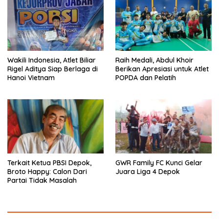
Wakili Indonesia, Atlet Biliar
Raih Medali, Abdul Khoir
Rigel Aditya Siap Berlaga di
Berikan Apresiasi untuk Atlet
Hanoi Vietnam
POPDA dan Pelatih
Terkait Ketua PBSI Depok,
GWR Family FC Kunci Gelar
Broto Happy: Calon Dari
Juara Liga 4 Depok
Partai Tidak Masalah