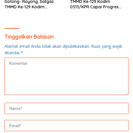
Gotong- Royong, Satgas
TMMD Ke-129 Kodim
TMMD Ke-129 Kodim
0313/KPR Capai Progres
0313/KPR Bersama
87%, Masuki Tahan
Mahasiswa UNRI Pulas
Pemasangan Keramik
Rumah Bapak Dedi
Tinggalkan Balasan
Alamat email Anda tidak akan dipublikasikan.
Ruas yang wajib
ditandai
*