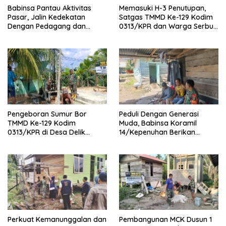
Babinsa Pantau Aktivitas
Memasuki H-3 Penutupan,
Pasar, Jalin Kedekatan
Satgas TMMD Ke-129 Kodim
Dengan Pedagang dan
0313/KPR dan Warga Serbu’
Warga
Seluruh Titik Pembangunan
di Pangkalan Terap
Pengeboran Sumur Bor
Peduli Dengan Generasi
TMMD Ke-129 Kodim
Muda, Babinsa Koramil
0313/KPR di Desa Delik
14/Kepenuhan Berikan
Tembus Kedalaman 42 Meter
Sosialisasi Bahaya Narkoba
Perkuat Kemanunggalan dan
Pembangunan MCK Dusun 1