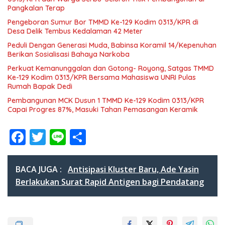
Pangkalan Terap
Pengeboran Sumur Bor TMMD Ke-129 Kodim 0313/KPR di
Desa Delik Tembus Kedalaman 42 Meter
Peduli Dengan Generasi Muda, Babinsa Koramil 14/Kepenuhan
Berikan Sosialisasi Bahaya Narkoba
Perkuat Kemanunggalan dan Gotong- Royong, Satgas TMMD
Ke-129 Kodim 0313/KPR Bersama Mahasiswa UNRI Pulas
Rumah Bapak Dedi
Pembangunan MCK Dusun 1 TMMD Ke-129 Kodim 0313/KPR
Capai Progres 87%, Masuki Tahan Pemasangan Keramik
F
T
Li
S
ac
w
n
h
e
itt
e
ar
BACA JUGA :
Antisipasi Kluster Baru, Ade Yasin
b
er
e
Berlakukan Surat Rapid Antigen bagi Pendatang
o
o