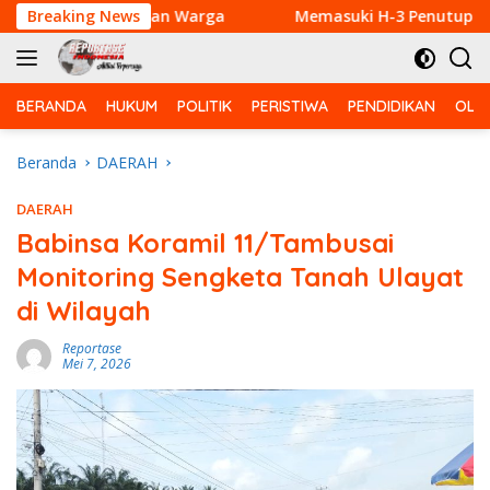
Langsung
Pedagang dan Warga
Breaking News
Memasuki H-3 Penutupan, Satgas T
ke
konten
BERANDA
HUKUM
POLITIK
PERISTIWA
PENDIDIKAN
OLA
Beranda
DAERAH
DAERAH
Babinsa Koramil 11/Tambusai
Monitoring Sengketa Tanah Ulayat
di Wilayah
Reportase
Mei 7, 2026