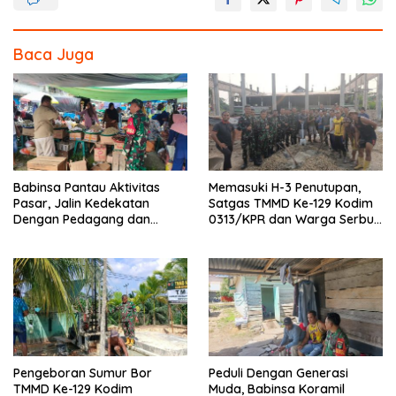
k
Baca Juga
Babinsa Pantau Aktivitas
Memasuki H-3 Penutupan,
Pasar, Jalin Kedekatan
Satgas TMMD Ke-129 Kodim
Dengan Pedagang dan
0313/KPR dan Warga Serbu’
Warga
Seluruh Titik Pembangunan
di Pangkalan Terap
Pengeboran Sumur Bor
Peduli Dengan Generasi
TMMD Ke-129 Kodim
Muda, Babinsa Koramil