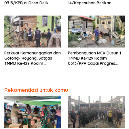
0313/KPR di Desa Delik
14/Kepenuhan Berikan
Tembus Kedalaman 42 Meter
Sosialisasi Bahaya Narkoba
Perkuat Kemanunggalan dan
Pembangunan MCK Dusun 1
Gotong- Royong, Satgas
TMMD Ke-129 Kodim
TMMD Ke-129 Kodim
0313/KPR Capai Progres
0313/KPR Bersama
87%, Masuki Tahan
Mahasiswa UNRI Pulas
Pemasangan Keramik
Rumah Bapak Dedi
Rekomendasi untuk kamu