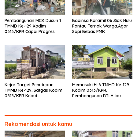
Pembangunan MCK Dusun 1
Babinsa Koramil 06 Siak Hulu
TMMD Ke-129 Kodim
Pantau Ternak Warga,Agar
0313/KPR Capai Progres
Sapi Bebas PMK
87%, Masuki Tahan
Pemasangan Keramik
Kejar Target Penutupan
Memasuki H-6 TMMD Ke-129
TMMD Ke-129, Satgas Kodim
Kodim 0313/KPR,
0313/KPR Kebut
Pembangunan RTLH Ibu
Pembangunan MCK SD 013
Asmawati Masuki Tahap
Pangkalan Terap
Finishing dan Pengecatan
Rekomendasi untuk kamu