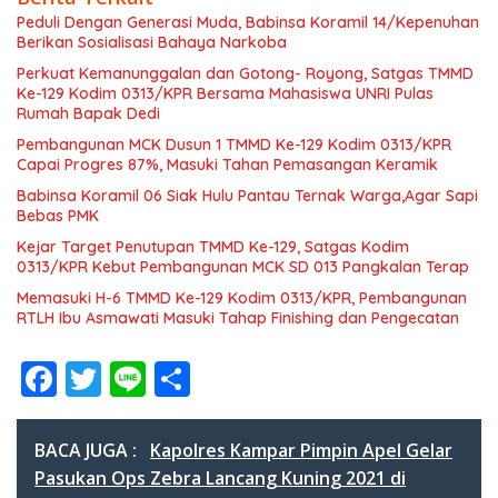
Peduli Dengan Generasi Muda, Babinsa Koramil 14/Kepenuhan
Berikan Sosialisasi Bahaya Narkoba
Perkuat Kemanunggalan dan Gotong- Royong, Satgas TMMD
Ke-129 Kodim 0313/KPR Bersama Mahasiswa UNRI Pulas
Rumah Bapak Dedi
Pembangunan MCK Dusun 1 TMMD Ke-129 Kodim 0313/KPR
Capai Progres 87%, Masuki Tahan Pemasangan Keramik
Babinsa Koramil 06 Siak Hulu Pantau Ternak Warga,Agar Sapi
Bebas PMK
Kejar Target Penutupan TMMD Ke-129, Satgas Kodim
0313/KPR Kebut Pembangunan MCK SD 013 Pangkalan Terap
Memasuki H-6 TMMD Ke-129 Kodim 0313/KPR, Pembangunan
RTLH Ibu Asmawati Masuki Tahap Finishing dan Pengecatan
F
T
Li
S
ac
w
n
h
e
itt
e
ar
BACA JUGA :
Kapolres Kampar Pimpin Apel Gelar
b
er
e
Pasukan Ops Zebra Lancang Kuning 2021 di