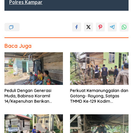
Polres Kampar
o
o
k
Baca Juga
Peduli Dengan Generasi
Perkuat Kemanunggalan dan
Muda, Babinsa Koramil
Gotong- Royong, Satgas
14/Kepenuhan Berikan
TMMD Ke-129 Kodim
Sosialisasi Bahaya Narkoba
0313/KPR Bersama
Mahasiswa UNRI Pulas
Rumah Bapak Dedi