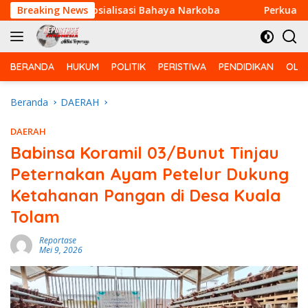
Langsung
erikan Sosialisasi Bahaya Narkoba
Breaking News
Perkuat Kemanungg
ke
konten
BERANDA
HUKUM
POLITIK
PERISTIWA
PENDIDIKAN
OLA
Beranda
DAERAH
DAERAH
Babinsa Koramil 03/Bunut Tinjau
Peternakan Ayam Petelur Dukung
Ketahanan Pangan di Desa Kuala
Tolam
Reportase
Mei 9, 2026