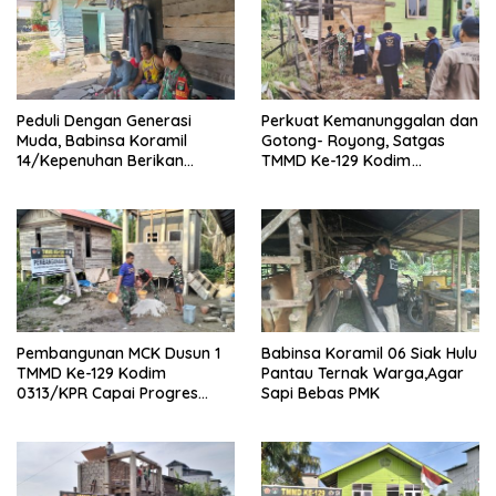
Peduli Dengan Generasi
Perkuat Kemanunggalan dan
Muda, Babinsa Koramil
Gotong- Royong, Satgas
14/Kepenuhan Berikan
TMMD Ke-129 Kodim
Sosialisasi Bahaya Narkoba
0313/KPR Bersama
Mahasiswa UNRI Pulas
Rumah Bapak Dedi
Pembangunan MCK Dusun 1
Babinsa Koramil 06 Siak Hulu
TMMD Ke-129 Kodim
Pantau Ternak Warga,Agar
0313/KPR Capai Progres
Sapi Bebas PMK
87%, Masuki Tahan
Pemasangan Keramik