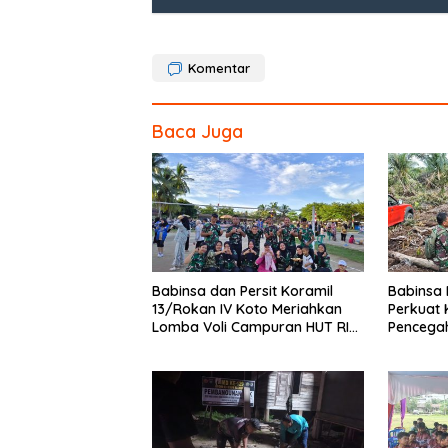
o
o
Komentar
k
Baca Juga
Babinsa dan Persit Koramil
Babinsa 
13/Rokan IV Koto Meriahkan
Perkuat 
Lomba Voli Campuran HUT RI
Pencega
Ke-81 di Desa Pendalian
Tim Pem
Buluh