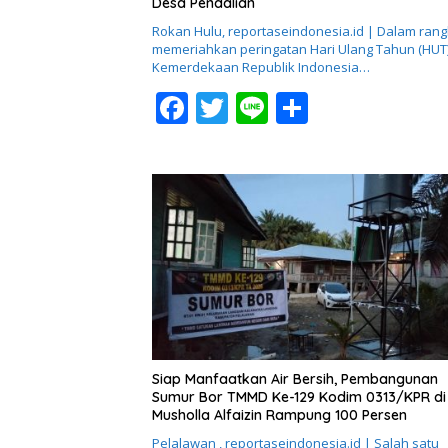
Desa Pendalian
Rokan Hulu, reportaseindonesia.id | Dalam ran
memeriahkan peringatan Hari Ulang Tahun (HUT
Kemerdekaan Republik Indonesia…
F
T
Li
S
ac
w
n
h
e
itt
e
ar
b
er
e
o
o
k
Siap Manfaatkan Air Bersih, Pembangunan
Sumur Bor TMMD Ke-129 Kodim 0313/KPR di
Musholla Alfaizin Rampung 100 Persen
Pelalawan , reportaseindonesia.id | Salah satu