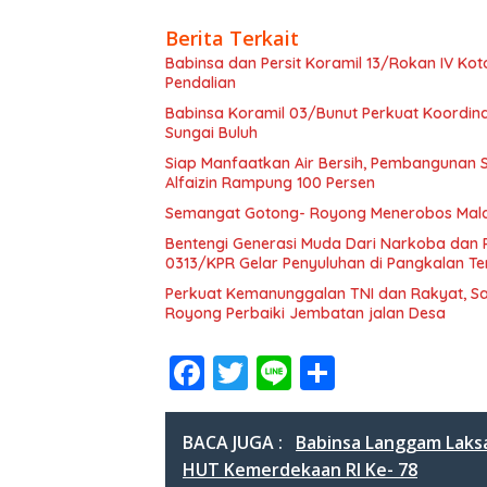
Berita Terkait
Babinsa dan Persit Koramil 13/Rokan IV Ko
Pendalian
Babinsa Koramil 03/Bunut Perkuat Koordi
Sungai Buluh
Siap Manfaatkan Air Bersih, Pembangunan 
Alfaizin Rampung 100 Persen
Semangat Gotong- Royong Menerobos Mala
Bentengi Generasi Muda Dari Narkoba dan
0313/KPR Gelar Penyuluhan di Pangkalan T
Perkuat Kemanunggalan TNI dan Rakyat, S
Royong Perbaiki Jembatan jalan Desa
F
T
Li
S
ac
w
n
h
e
itt
e
ar
BACA JUGA :
Babinsa Langgam Laks
b
er
e
HUT Kemerdekaan RI Ke- 78