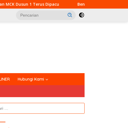
pacu
Bentengi Generasi Muda Dari Narkoba dan Pelan
tutup
LINER
Hubungi Kami
k: