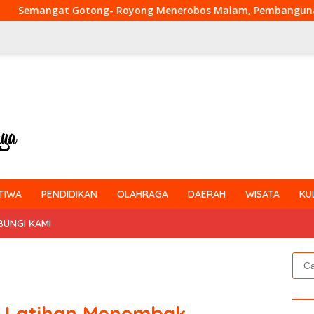
oyong Menerobos Malam, Pembangunan MCK Dusun 1 Terus Di
TIWA
PENDIDIKAN
OLAHRAGA
DAERAH
WISATA
KU
BUNGI KAMI
Cari
untu
r Latihan Menembak