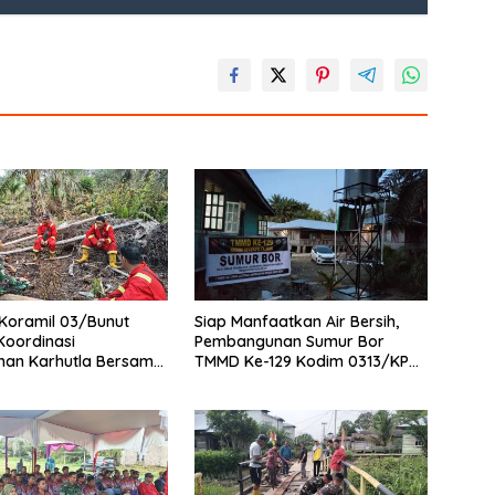
Koramil 03/Bunut
Siap Manfaatkan Air Bersih,
Koordinasi
Pembangunan Sumur Bor
han Karhutla Bersama
TMMD Ke-129 Kodim 0313/KPR
adam di Desa Sungai
di Musholla Alfaizin Rampung
100 Persen