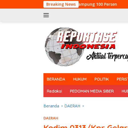
Langsung
lla Alfaizin Rampung 100 Persen
Breaking News
Semangat Gotong- R
ke
konten
tutup
BERANDA
HUKUM
POLITIK
PERIS
Redaksi
PEDOMAN MEDIA SIBER
HU
Beranda
DAERAH
DAERAH
Kodim 0313/Kpr Gela