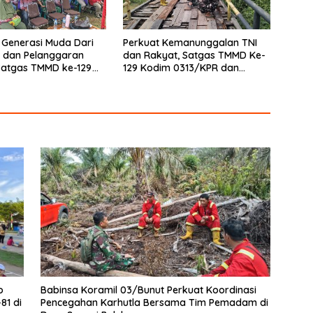
 Generasi Muda Dari
Perkuat Kemanunggalan TNI
 dan Pelanggaran
dan Rakyat, Satgas TMMD Ke-
Satgas TMMD ke-129
129 Kodim 0313/KPR dan
313/KPR Gelar
Warga Gotong -Royong
an di Pangkalan Terap
Perbaiki Jembatan jalan Desa
o
Babinsa Koramil 03/Bunut Perkuat Koordinasi
81 di
Pencegahan Karhutla Bersama Tim Pemadam di