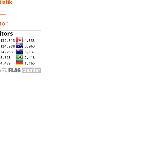
tistik
itor