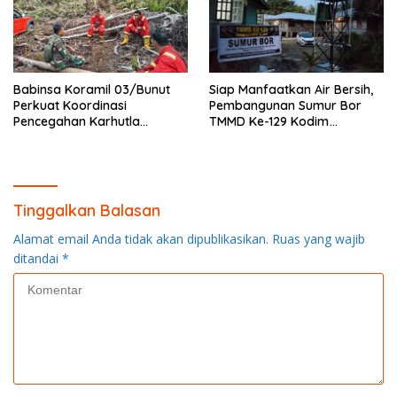
Babinsa Koramil 03/Bunut
Siap Manfaatkan Air Bersih,
Perkuat Koordinasi
Pembangunan Sumur Bor
Pencegahan Karhutla
TMMD Ke-129 Kodim
Bersama Tim Pemadam di
0313/KPR di Musholla Alfaizin
Desa Sungai Buluh
Rampung 100 Persen
Tinggalkan Balasan
Alamat email Anda tidak akan dipublikasikan.
Ruas yang wajib
ditandai
*