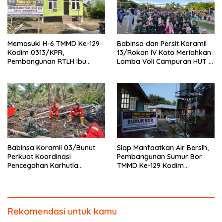
Memasuki H-6 TMMD Ke-129
Babinsa dan Persit Koramil
Kodim 0313/KPR,
13/Rokan IV Koto Meriahkan
Pembangunan RTLH Ibu
Lomba Voli Campuran HUT RI
Asmawati Masuki Tahap
Ke-81 di Desa Pendalian
Finishing dan Pengecatan
Babinsa Koramil 03/Bunut
Siap Manfaatkan Air Bersih,
Perkuat Koordinasi
Pembangunan Sumur Bor
Pencegahan Karhutla
TMMD Ke-129 Kodim
Bersama Tim Pemadam di
0313/KPR di Musholla Alfaizin
Desa Sungai Buluh
Rampung 100 Persen
Rekomendasi untuk kamu