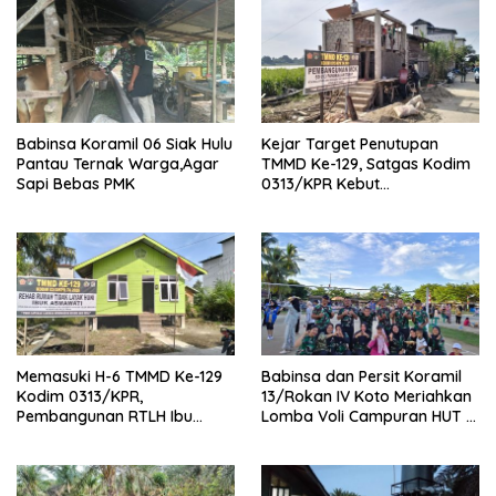
Babinsa Koramil 06 Siak Hulu
Kejar Target Penutupan
Pantau Ternak Warga,Agar
TMMD Ke-129, Satgas Kodim
Sapi Bebas PMK
0313/KPR Kebut
Pembangunan MCK SD 013
Pangkalan Terap
Memasuki H-6 TMMD Ke-129
Babinsa dan Persit Koramil
Kodim 0313/KPR,
13/Rokan IV Koto Meriahkan
Pembangunan RTLH Ibu
Lomba Voli Campuran HUT RI
Asmawati Masuki Tahap
Ke-81 di Desa Pendalian
Finishing dan Pengecatan