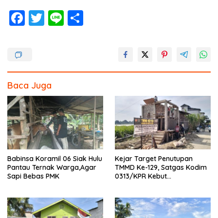
F
T
Li
S
ac
w
n
h
e
itt
e
ar
b
er
e
o
Baca Juga
o
k
Babinsa Koramil 06 Siak Hulu
Kejar Target Penutupan
Pantau Ternak Warga,Agar
TMMD Ke-129, Satgas Kodim
Sapi Bebas PMK
0313/KPR Kebut
Pembangunan MCK SD 013
Pangkalan Terap