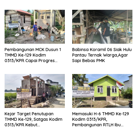
Sosialisasi Bahaya Narkoba
0313/KPR Bersama
Mahasiswa UNRI Pulas
Rumah Bapak Dedi
Pembangunan MCK Dusun 1
Babinsa Koramil 06 Siak Hulu
TMMD Ke-129 Kodim
Pantau Ternak Warga,Agar
0313/KPR Capai Progres
Sapi Bebas PMK
87%, Masuki Tahan
Pemasangan Keramik
Kejar Target Penutupan
Memasuki H-6 TMMD Ke-129
TMMD Ke-129, Satgas Kodim
Kodim 0313/KPR,
0313/KPR Kebut
Pembangunan RTLH Ibu
Pembangunan MCK SD 013
Asmawati Masuki Tahap
Pangkalan Terap
Finishing dan Pengecatan