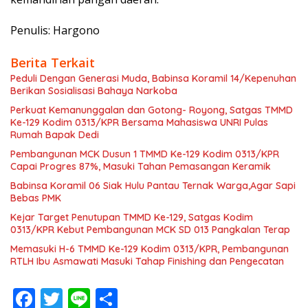
Penulis: Hargono
Berita Terkait
Peduli Dengan Generasi Muda, Babinsa Koramil 14/Kepenuhan
Berikan Sosialisasi Bahaya Narkoba
Perkuat Kemanunggalan dan Gotong- Royong, Satgas TMMD
Ke-129 Kodim 0313/KPR Bersama Mahasiswa UNRI Pulas
Rumah Bapak Dedi
Pembangunan MCK Dusun 1 TMMD Ke-129 Kodim 0313/KPR
Capai Progres 87%, Masuki Tahan Pemasangan Keramik
Babinsa Koramil 06 Siak Hulu Pantau Ternak Warga,Agar Sapi
Bebas PMK
Kejar Target Penutupan TMMD Ke-129, Satgas Kodim
0313/KPR Kebut Pembangunan MCK SD 013 Pangkalan Terap
Memasuki H-6 TMMD Ke-129 Kodim 0313/KPR, Pembangunan
RTLH Ibu Asmawati Masuki Tahap Finishing dan Pengecatan
F
T
Li
S