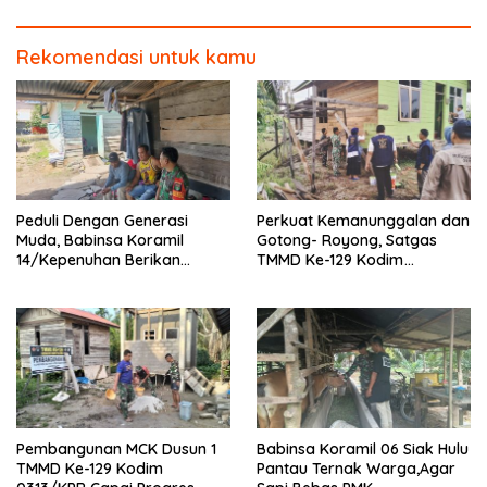
Rekomendasi untuk kamu
Peduli Dengan Generasi
Perkuat Kemanunggalan dan
Muda, Babinsa Koramil
Gotong- Royong, Satgas
14/Kepenuhan Berikan
TMMD Ke-129 Kodim
Sosialisasi Bahaya Narkoba
0313/KPR Bersama
Mahasiswa UNRI Pulas
Rumah Bapak Dedi
Pembangunan MCK Dusun 1
Babinsa Koramil 06 Siak Hulu
TMMD Ke-129 Kodim
Pantau Ternak Warga,Agar