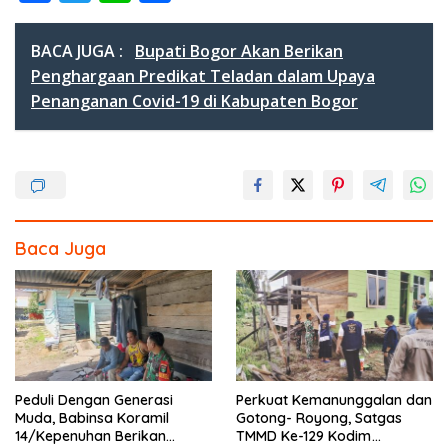
ac
w
n
h
e
itt
e
ar
BACA JUGA :
Bupati Bogor Akan Berikan
b
er
e
Penghargaan Predikat Teladan dalam Upaya
Penanganan Covid-19 di Kabupaten Bogor
o
o
k
Baca Juga
Peduli Dengan Generasi
Perkuat Kemanunggalan dan
Muda, Babinsa Koramil
Gotong- Royong, Satgas
14/Kepenuhan Berikan
TMMD Ke-129 Kodim