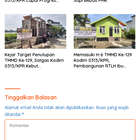
0313/KPR Capai Progres
Sapi Bebas PMK
87%, Masuki Tahan
Pemasangan Keramik
Kejar Target Penutupan
Memasuki H-6 TMMD Ke-129
TMMD Ke-129, Satgas Kodim
Kodim 0313/KPR,
0313/KPR Kebut
Pembangunan RTLH Ibu
Pembangunan MCK SD 013
Asmawati Masuki Tahap
Pangkalan Terap
Finishing dan Pengecatan
Tinggalkan Balasan
Alamat email Anda tidak akan dipublikasikan.
Ruas yang wajib
ditandai
*