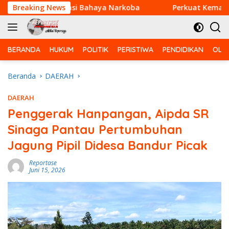
Langsung
n Sosialisasi Bahaya Narkoba
Breaking News
Perkuat Kemanunggalan 
ke
konten
BERANDA
HUKUM
POLITIK
PERISTIWA
PENDIDIKAN
OLA
Beranda
DAERAH
DAERAH
Penggerak Hanpangan, Aipda SR
Sinaga Pantau Pertumbuhan
Jagung Pipil Didesa Bandur Picak
Reportase
Juni 15, 2026