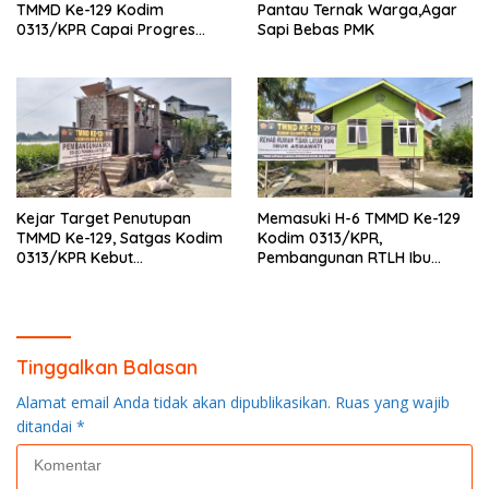
TMMD Ke-129 Kodim
Pantau Ternak Warga,Agar
0313/KPR Capai Progres
Sapi Bebas PMK
87%, Masuki Tahan
Pemasangan Keramik
Kejar Target Penutupan
Memasuki H-6 TMMD Ke-129
TMMD Ke-129, Satgas Kodim
Kodim 0313/KPR,
0313/KPR Kebut
Pembangunan RTLH Ibu
Pembangunan MCK SD 013
Asmawati Masuki Tahap
Pangkalan Terap
Finishing dan Pengecatan
Tinggalkan Balasan
Alamat email Anda tidak akan dipublikasikan.
Ruas yang wajib
ditandai
*