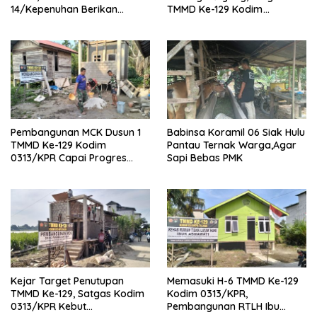
14/Kepenuhan Berikan
TMMD Ke-129 Kodim
Sosialisasi Bahaya Narkoba
0313/KPR Bersama
Mahasiswa UNRI Pulas
Rumah Bapak Dedi
Pembangunan MCK Dusun 1
Babinsa Koramil 06 Siak Hulu
TMMD Ke-129 Kodim
Pantau Ternak Warga,Agar
0313/KPR Capai Progres
Sapi Bebas PMK
87%, Masuki Tahan
Pemasangan Keramik
Kejar Target Penutupan
Memasuki H-6 TMMD Ke-129
TMMD Ke-129, Satgas Kodim
Kodim 0313/KPR,
0313/KPR Kebut
Pembangunan RTLH Ibu