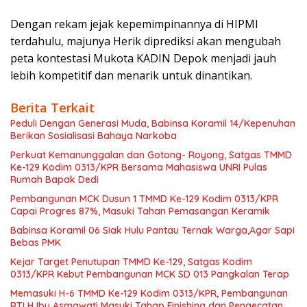
Dengan rekam jejak kepemimpinannya di HIPMI
terdahulu, majunya Herik diprediksi akan mengubah
peta kontestasi Mukota KADIN Depok menjadi jauh
lebih kompetitif dan menarik untuk dinantikan.
Berita Terkait
Peduli Dengan Generasi Muda, Babinsa Koramil 14/Kepenuhan
Berikan Sosialisasi Bahaya Narkoba
Perkuat Kemanunggalan dan Gotong- Royong, Satgas TMMD
Ke-129 Kodim 0313/KPR Bersama Mahasiswa UNRI Pulas
Rumah Bapak Dedi
Pembangunan MCK Dusun 1 TMMD Ke-129 Kodim 0313/KPR
Capai Progres 87%, Masuki Tahan Pemasangan Keramik
Babinsa Koramil 06 Siak Hulu Pantau Ternak Warga,Agar Sapi
Bebas PMK
Kejar Target Penutupan TMMD Ke-129, Satgas Kodim
0313/KPR Kebut Pembangunan MCK SD 013 Pangkalan Terap
Memasuki H-6 TMMD Ke-129 Kodim 0313/KPR, Pembangunan
RTLH Ibu Asmawati Masuki Tahap Finishing dan Pengecatan