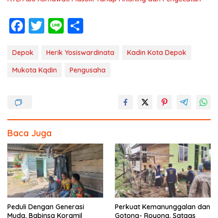
F
T
Li
S
ac
w
n
h
e
itt
e
ar
Depok
Herik Yosiswardinata
Kadin Kota Depok
b
er
e
Mukota Kqdin
Pengusaha
o
o
k
Baca Juga
Peduli Dengan Generasi
Perkuat Kemanunggalan dan
Muda, Babinsa Koramil
Gotong- Royong, Satgas