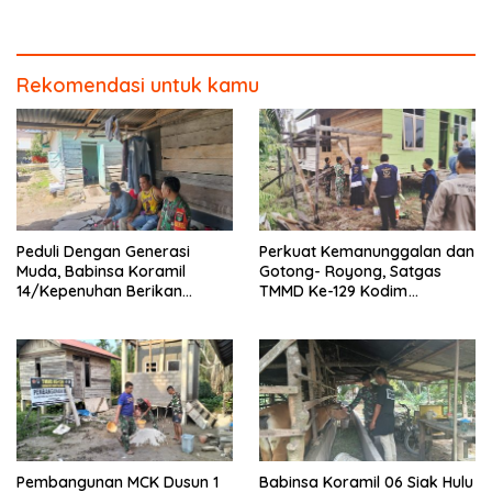
Pembangunan MCK SD 013
Asmawati Masuki Tahap
Pangkalan Terap
Finishing dan Pengecatan
Rekomendasi untuk kamu
Peduli Dengan Generasi
Perkuat Kemanunggalan dan
Muda, Babinsa Koramil
Gotong- Royong, Satgas
14/Kepenuhan Berikan
TMMD Ke-129 Kodim
Sosialisasi Bahaya Narkoba
0313/KPR Bersama
Mahasiswa UNRI Pulas
Rumah Bapak Dedi
Pembangunan MCK Dusun 1
Babinsa Koramil 06 Siak Hulu