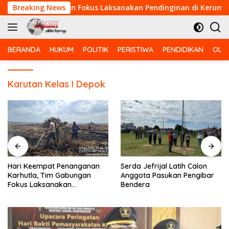
Langsung
a, Tim Gabungan Fokus Laksanakan Pendinginan di Kerumutan
Breaking News
ke
konten
BERANDA
HUKUM
POLITIK
PERISTIWA
PENDIDIKAN
OLA
Karutan Kelas I Depok
Hari Keempat Penanganan
Serda Jefrijal Latih Calon
Karhutla, Tim Gabungan
Anggota Pasukan Pengibar
Fokus Laksanakan
Bendera
Pendinginan di Kerumutan