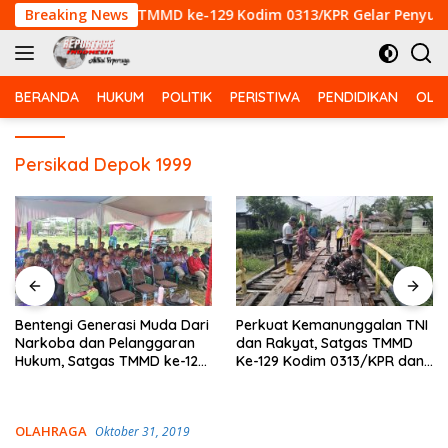
Langsung
n Hukum, Satgas TMMD ke-129 Kodim 0313/KPR Gelar Penyuluha
Breaking News
ke
konten
BERANDA
HUKUM
POLITIK
PERISTIWA
PENDIDIKAN
OLA
Persikad Depok 1999
Muda Dari
Perkuat Kemanunggalan TNI
Babinsa Koramil 0
nggaran
dan Rakyat, Satgas TMMD
Kodim 0313/KPR Ge
D ke-129
Ke-129 Kodim 0313/KPR dan
Patroli Karhutla di D
lar
Warga Gotong -Royong
Rimbo Panjang
kalan
Perbaiki Jembatan jalan
Desa
OLAHRAGA
Oktober 31, 2019