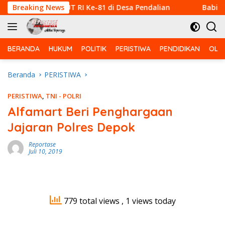
Langsung
mpuran HUT RI Ke-81 di Desa Pendalian
Breaking News
Babinsa Korami
ke
konten
BERANDA
HUKUM
POLITIK
PERISTIWA
PENDIDIKAN
OLA
Beranda
PERISTIWA
PERISTIWA
,
TNI - POLRI
Alfamart Beri Penghargaan
Jajaran Polres Depok
Reportase
Juli 10, 2019
779 total views
, 1 views today