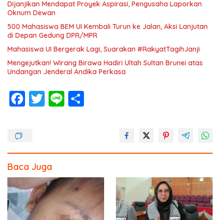
Dijanjikan Mendapat Proyek Aspirasi, Pengusaha Laporkan
Oknum Dewan
500 Mahasiswa BEM UI Kembali Turun ke Jalan, Aksi Lanjutan
di Depan Gedung DPR/MPR
Mahasiswa UI Bergerak Lagi, Suarakan #RakyatTagihJanji
Mengejutkan! Wirang Birawa Hadiri Ultah Sultan Brunei atas
Undangan Jenderal Andika Perkasa
F
T
Li
S
ac
w
n
h
e
itt
e
ar
b
er
e
o
Baca Juga
o
k