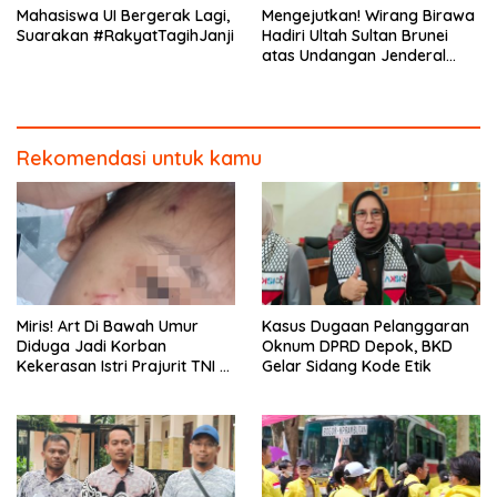
Mahasiswa UI Bergerak Lagi,
Mengejutkan! Wirang Birawa
Suarakan #RakyatTagihJanji
Hadiri Ultah Sultan Brunei
atas Undangan Jenderal
Andika Perkasa
Rekomendasi untuk kamu
Miris! Art Di Bawah Umur
Kasus Dugaan Pelanggaran
Diduga Jadi Korban
Oknum DPRD Depok, BKD
Kekerasan Istri Prajurit TNI di
Gelar Sidang Kode Etik
Depok