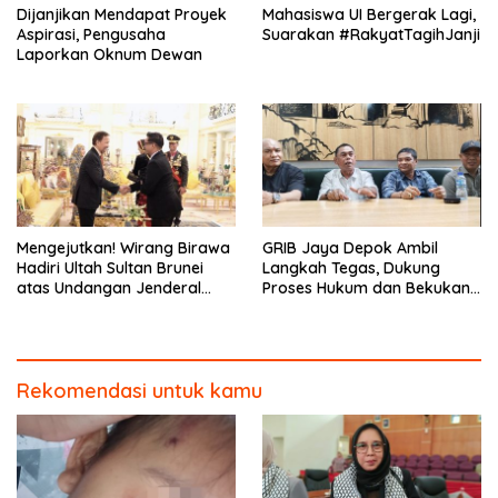
Dijanjikan Mendapat Proyek
Mahasiswa UI Bergerak Lagi,
Aspirasi, Pengusaha
Suarakan #RakyatTagihJanji
Laporkan Oknum Dewan
Mengejutkan! Wirang Birawa
GRIB Jaya Depok Ambil
Hadiri Ultah Sultan Brunei
Langkah Tegas, Dukung
atas Undangan Jenderal
Proses Hukum dan Bekukan
Andika Perkasa
Kepengurusan di Harjamukti
Rekomendasi untuk kamu