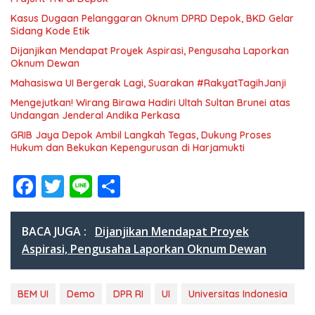
Kasus Dugaan Pelanggaran Oknum DPRD Depok, BKD Gelar
Sidang Kode Etik
Dijanjikan Mendapat Proyek Aspirasi, Pengusaha Laporkan
Oknum Dewan
Mahasiswa UI Bergerak Lagi, Suarakan #RakyatTagihJanji
Mengejutkan! Wirang Birawa Hadiri Ultah Sultan Brunei atas
Undangan Jenderal Andika Perkasa
GRIB Jaya Depok Ambil Langkah Tegas, Dukung Proses
Hukum dan Bekukan Kepengurusan di Harjamukti
F
T
Li
S
ac
w
n
h
e
itt
e
ar
BACA JUGA :
Dijanjikan Mendapat Proyek
b
er
e
Aspirasi, Pengusaha Laporkan Oknum Dewan
o
o
BEM UI
Demo
DPR RI
UI
Universitas Indonesia