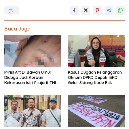
k
Baca Juga
Miris! Art Di Bawah Umur
Kasus Dugaan Pelanggaran
Diduga Jadi Korban
Oknum DPRD Depok, BKD
Kekerasan Istri Prajurit TNI di
Gelar Sidang Kode Etik
Depok