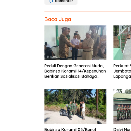
Komentar
k
Baca Juga
Peduli Dengan Generasi Muda,
Perkuat 
Babinsa Koramil 14/Kepenuhan
Jembata
Berikan Sosialisasi Bahaya
Lapanga
Narkoba
dan Pen
Babinsa Koramil 03/Bunut
Delvi Nur