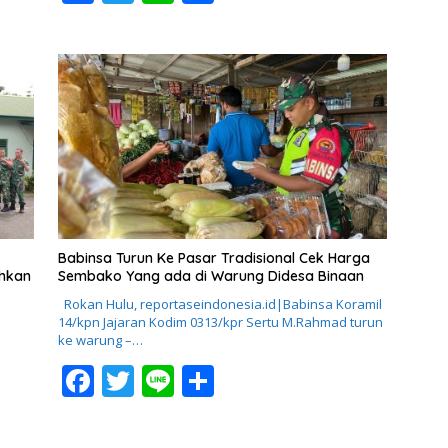
ac
w
n
h
e
itt
e
ar
b
er
e
o
o
k
Babinsa Turun Ke Pasar Tradisional Cek Harga
ahkan
Sembako Yang ada di Warung Didesa Binaan
Rokan Hulu, reportaseindonesia.id|Babinsa Koramil
14/kpn Jajaran Kodim 0313/kpr Sertu M.Rahmad turun
ke warung –…
F
T
Li
S
ac
w
n
h
e
itt
e
ar