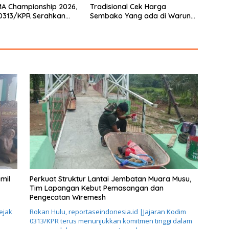
A Championship 2026,
Tradisional Cek Harga
0313/KPR Serahkan
Sembako Yang ada di Warung
Penghargaan
Didesa Binaan
mil
Perkuat Struktur Lantai Jembatan Muara Musu,
Tim Lapangan Kebut Pemasangan dan
Pengecatan Wiremesh
ejak
Rokan Hulu, reportaseindonesia.id |Jajaran Kodim
0313/KPR terus menunjukkan komitmen tinggi dalam