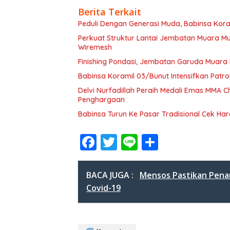
Berita Terkait
Peduli Dengan Generasi Muda, Babinsa Kora
Perkuat Struktur Lantai Jembatan Muara 
Wiremesh
Finishing Pondasi, Jembatan Garuda Muara
Babinsa Koramil 03/Bunut Intensifkan Patrol
Delvi Nurfadillah Peraih Medali Emas MMA
Penghargaan
Babinsa Turun Ke Pasar Tradisional Cek H
F
T
Li
S
ac
w
n
h
e
itt
e
ar
BACA JUGA :
Mensos Pastikan Pena
b
er
e
Covid-19
o
o