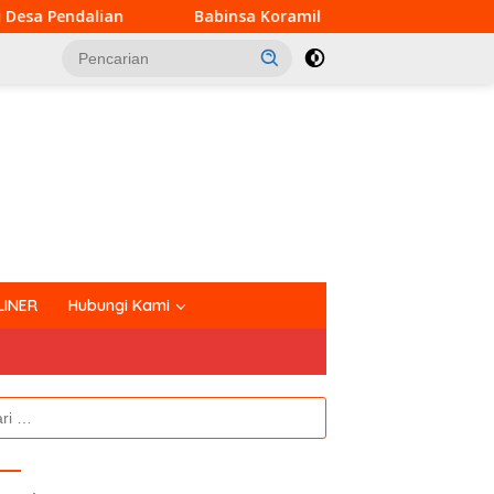
Babinsa Koramil 03/Bunut Perkuat Koordinasi Pencegahan 
tutup
LINER
Hubungi Kami
k: