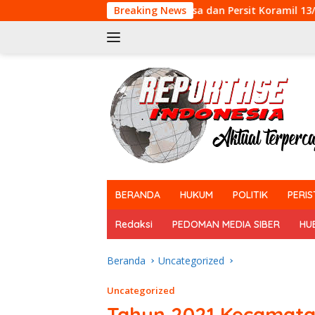
Langsung
Babinsa dan Persit Koramil 13/Rokan IV Koto Meria
Breaking News
ke
konten
tutup
BERANDA
HUKUM
POLITIK
PERIS
Redaksi
PEDOMAN MEDIA SIBER
HU
Beranda
Uncategorized
Uncategorized
Tahun 2021 Kecamata