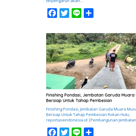
terpengaruh akan…
F
T
Li
S
ac
w
n
h
e
itt
e
ar
b
er
e
o
o
k
Finishing Pondasi, Jembatan Garuda Muara
Bersiap Untuk Tahap Pembesian
Finishing Pondasi, Jembatan Garuda Muara Mus
Bersiap Untuk Tahap Pembesian ​Rokan Hulu,
reportaseindonesia.id |Pembangunan Jembata
F
T
Li
S