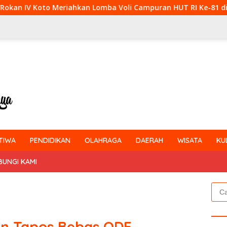
hkan Lomba Voli Campuran HUT RI Ke-81 di Desa Pendalian
TIWA
PENDIDIKAN
OLAHRAGA
DAERAH
WISATA
KU
BUNGI KAMI
Cari
untu
n Tapos Bebas ODF