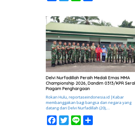
ac
w
n
h
e
itt
e
ar
b
er
e
o
o
k
Delvi Nurfadillah Peraih Medali Emas MMA
Championship 2026, Dandim 0313/KPR Ser
Piagam Penghargaan
Rokan Hulu, reportaseindonesia.id |Kabar
membanggakan bagi bangsa dan negara yang
datang dari Delvi Nurfadillah (20),…
F
T
Li
S
ac
w
n
h