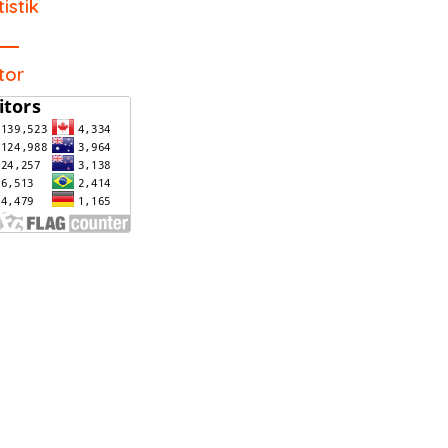
tistik
itor